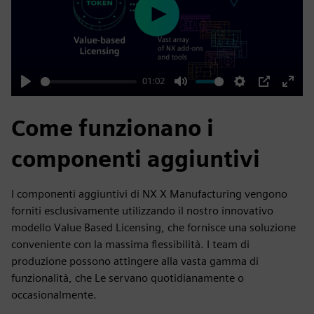
Play
01:02
Play
Mute
Settings
PIP
Enter
fulls
Come funzionano i
componenti aggiuntivi
I componenti aggiuntivi di NX X Manufacturing vengono
forniti esclusivamente utilizzando il nostro innovativo
modello Value Based Licensing, che fornisce una soluzione
conveniente con la massima flessibilità. I team di
produzione possono attingere alla vasta gamma di
funzionalità, che Le servano quotidianamente o
occasionalmente.