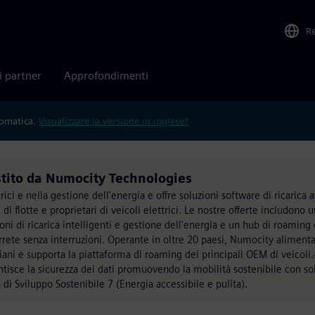
R
i partner
Approfondimenti
tomatica.
Visualizzare la versione in inglese?
tito da Numocity Technologies
rici e nella gestione dell'energia e offre soluzioni software di ricarica 
 di flotte e proprietari di veicoli elettrici. Le nostre offerte includono 
 di ricarica intelligenti e gestione dell'energia e un hub di roaming 
rrete senza interruzioni. Operante in oltre 20 paesi, Numocity aliment
ndiani e supporta la piattaforma di roaming dei principali OEM di veicoli
tisce la sicurezza dei dati promuovendo la mobilità sostenibile con so
 di Sviluppo Sostenibile 7 (Energia accessibile e pulita).