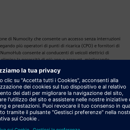
one di Numocity che consente un accesso senza interruzioni
legando più operatori di punti di ricarica (CPO) e fornitori di
, NumoHub consente ai conducenti di veicoli elettrici di
iò elimina la necessità di più app o account, migliorando
. Inoltre, NumoHub supporta lo scambio di dati in tempo reale,
tegrazione con varie infrastrutture e piattaforme di ricarica.
one di rete