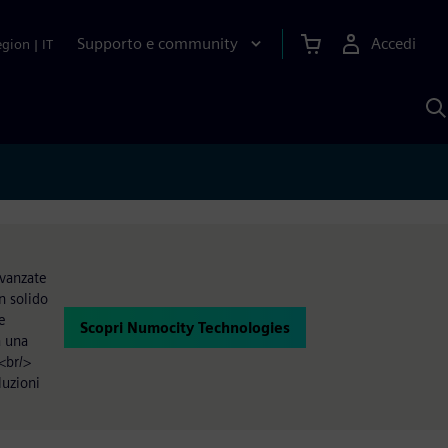
Supporto e community
Accedi
egion
|
IT
C
c
S
A
avanzate
un solido
e
Scopri Numocity Technologies
a una
.<br/>
luzioni