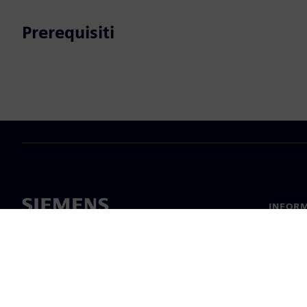
Prerequisiti
INFORM
Chi sia
Leaders
Notizie