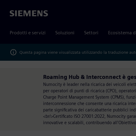
Siemens
Prodotti e servizi
Soluzioni
Settori
Ecosistema d
Questa pagina viene visualizzata utilizzando la traduzione au
Roaming Hub & Interconnect è ges
Numocity è leader nella ricarica dei veicoli elett
per operatori di punti di ricarica (CPO), operatori
Charge Point Management System (CPMS), funzioni
interconnessione che consente una ricarica inte
parte significativa dei caricabatterie pubblici i
<br/>Certificato ISO 27001:2022, Numocity garan
innovative e scalabili, contribuendo all'Obiettivo