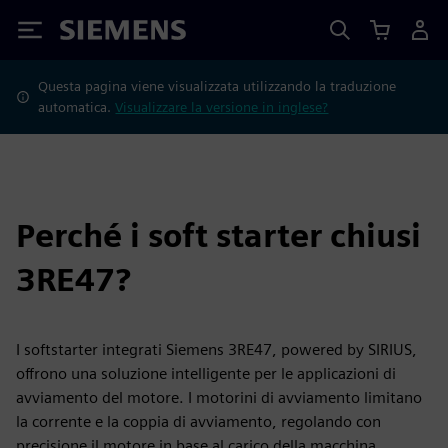
Siemens
Questa pagina viene visualizzata utilizzando la traduzione
automatica.
Visualizzare la versione in inglese?
Perché i soft starter chiusi
3RE47?
I softstarter integrati Siemens 3RE47, powered by SIRIUS,
offrono una soluzione intelligente per le applicazioni di
avviamento del motore. I motorini di avviamento limitano
la corrente e la coppia di avviamento, regolando con
precisione il motore in base al carico della macchina