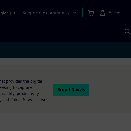
Supporto e community
Accedi
egion
|
IT
C
c
S
A
at provides the digital
seeking to capture
Scopri Navvis
rability, productivity,
m, and China, NavVis serves