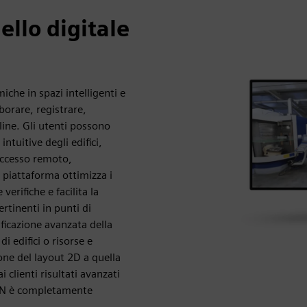
llo digitale
he in spazi intelligenti e
borare, registrare,
line. Gli utenti possono
ntuitive degli edifici,
'accesso remoto,
 piattaforma ottimizza i
verifiche e facilita la
rtinenti in punti di
ificazione avanzata della
i edifici o risorse e
one del layout 2D a quella
 clienti risultati avanzati
VION è completamente