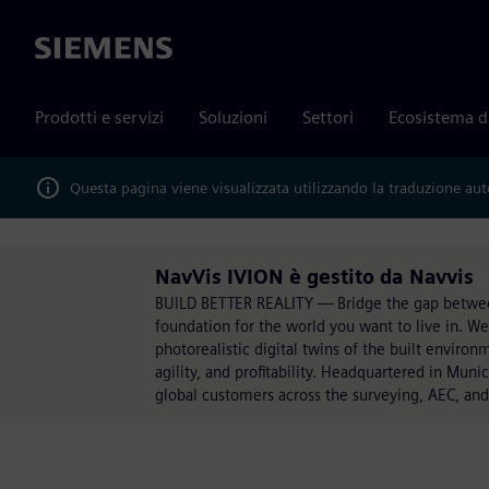
Siemens
Prodotti e servizi
Soluzioni
Settori
Ecosistema d
Questa pagina viene visualizzata utilizzando la traduzione au
NavVis IVION è gestito da Navvis
BUILD BETTER REALITY — Bridge the gap between t
foundation for the world you want to live in. We 
photorealistic digital twins of the built environ
agility, and profitability. Headquartered in Mun
global customers across the surveying, AEC, an