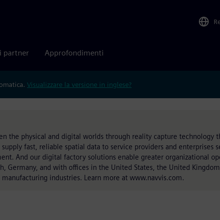
R
i partner
Approfondimenti
tomatica.
Visualizzare la versione in inglese?
he physical and digital worlds through reality capture technology th
supply fast, reliable spatial data to service providers and enterprises 
ment. And our digital factory solutions enable greater organizational ope
ich, Germany, and with offices in the United States, the United Kingdo
d manufacturing industries. Learn more at www.navvis.com.