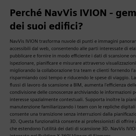
Perché NavVis IVION - geme
dei suoi edifici?
NavVis IVION trasforma nuvole di punti e immagini panoramic
accessibili dal web, consentendo alle parti interessate di ela
pubblicare e fornire in modo efficiente i dati di scansione on
ispezionare, pianificare e misurare attraverso visualizzazioni i
migliorando la collaborazione tra team e clienti fornendo l
risparmiando così tempo e riducendo le spese di viaggio. La
flussi di lavoro da scansione a BIM, aumenta l'efficienza delle 
condivisione delle conoscenze archiviando le informazioni pe
interesse spazialmente contestuali. Supporta inoltre la pian
manutenzione familiarizzando i team con le repliche digitali d
consente una transizione senza interruzioni dalla pianificazi
3D. Questa funzionalità consente ai professionisti di offrire ai
che estendono l'utilità dei dati di scansione 3D. NavVis I
integrato nel Building X 360° Viewer di Siemens.