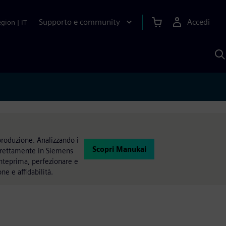
Supporto e community
Accedi
egion
|
IT
C
c
S
A
 produzione. Analizzando i
Scopri Manukai
direttamente in Siemens
anteprima, perfezionare e
e e affidabilità.