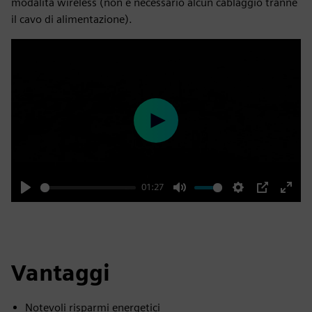
modalità wireless (non è necessario alcun cablaggio tranne
il cavo di alimentazione).
Play
01:27
Play
Mute
Settings
PIP
Enter
fulls
Vantaggi
Notevoli risparmi energetici