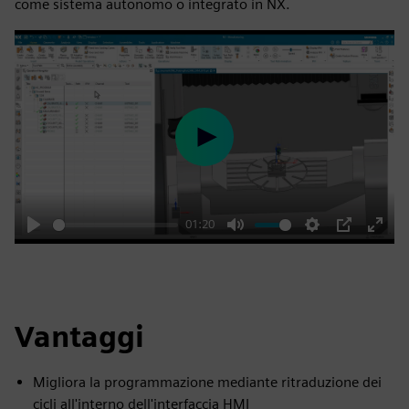
come sistema autonomo o integrato in NX.
Play
01:20
Play
Mute
Settings
PIP
Enter
fulls
Vantaggi
Migliora la programmazione mediante ritraduzione dei
cicli all'interno dell'interfaccia HMI