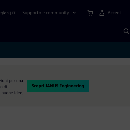
Supporto e community
Accedi
egion
|
IT
C
c
S
A
zioni per una
Scopri JANUS Engineering
o di
e buone idee,