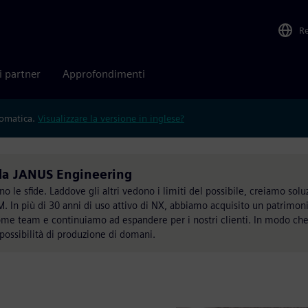
R
i partner
Approfondimenti
tomatica.
Visualizzare la versione in inglese?
 da JANUS Engineering
 le sfide. Laddove gli altri vedono i limiti del possibile, creiamo solu
In più di 30 anni di uso attivo di NX, abbiamo acquisito un patrimoni
come team e continuiamo ad espandere per i nostri clienti. In modo ch
 possibilità di produzione di domani.