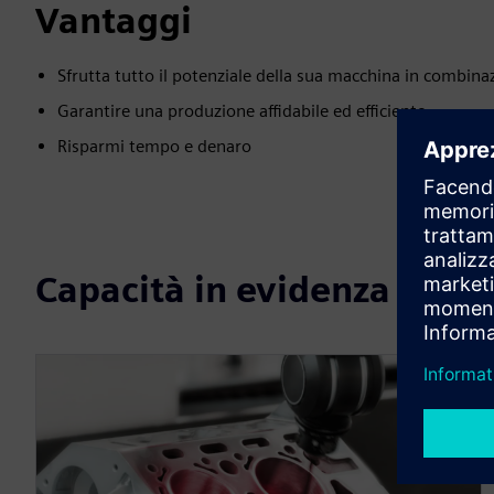
Vantaggi
Sfrutta tutto il potenziale della sua macchina in combi
Garantire una produzione affidabile ed efficiente
Risparmi tempo e denaro
Capacità in evidenza