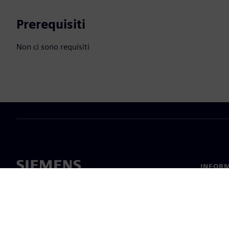
Prerequisiti
Non ci sono requisiti
INFORM
Chi sia
Leaders
Notizie