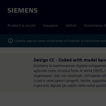
Siemens
Prodotti e servizi
Soluzioni
Settori
Ecosistema d
Questa pagina viene visualizzata utilizzando la traduzione au
Desigo CC - linked with model bas
Guidiamo la trasformazione digitale sviluppando 
agiscono come un'unica fonte di verità (SSOT). I 
organizzano i dati non strutturati. Utilizzando 
i costi e velocizzano i progetti. Inoltre, suppor
il gemello digitale per edifici nella realtà quotid