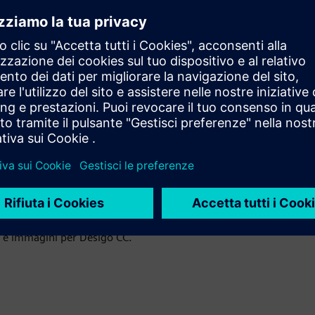
a, inclusi i certificati di ispezione, ecc. Gli allarmi in Desigo
igh», creerà un'attività in Autodesk ACC per consentire al
ni e immagini per Desigo CC.