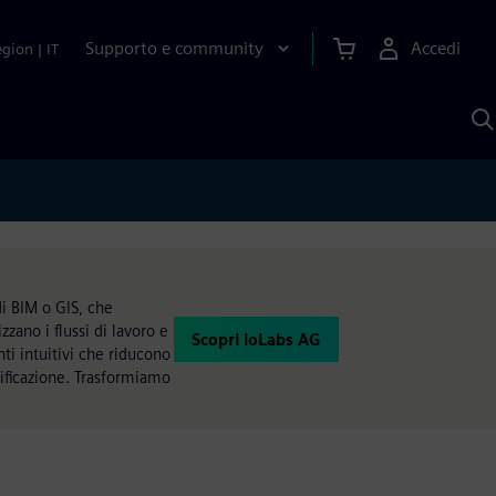
Supporto e community
Accedi
egion
|
IT
C
c
S
A
di BIM o GIS, che
zano i flussi di lavoro e
Scopri ioLabs AG
ti intuitivi che riducono
nificazione. Trasformiamo