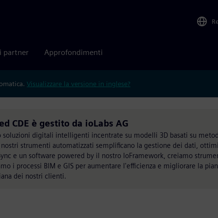
R
i partner
Approfondimenti
tomatica.
Visualizzare la versione in inglese?
ed CDE è gestito da ioLabs AG
soluzioni digitali intelligenti incentrate su modelli 3D basati su meto
nostri strumenti automatizzati semplificano la gestione dei dati, ottimiz
ioSync e un software powered by il nostro IoFramework, creiamo strumen
tiamo i processi BIM e GIS per aumentare l'efficienza e migliorare la pia
iana dei nostri clienti.