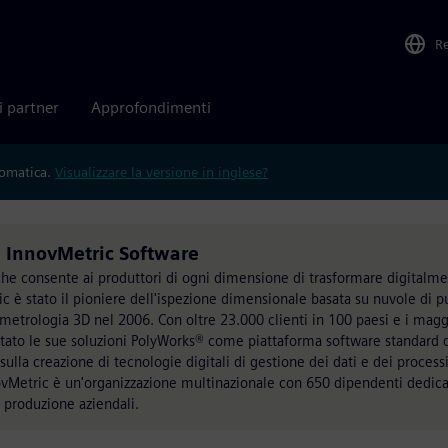
R
i partner
Approfondimenti
tomatica.
Visualizzare la versione in inglese?
a InnovMetric Software
che consente ai produttori di ogni dimensione di trasformare digitalme
 è stato il pioniere dell'ispezione dimensionale basata su nuvole di p
metrologia 3D nel 2006. Con oltre 23.000 clienti in 100 paesi e i magg
tato le sue soluzioni PolyWorks® come piattaforma software standard 
ulla creazione di tecnologie digitali di gestione dei dati e dei process
vMetric è un'organizzazione multinazionale con 650 dipendenti dedicat
i produzione aziendali.