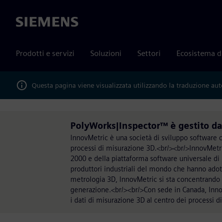
Siemens
Prodotti e servizi
Soluzioni
Settori
Ecosistema d
Questa pagina viene visualizzata utilizzando la traduzione au
PolyWorks|Inspector™ è gestito d
InnovMetric è una società di sviluppo software 
processi di misurazione 3D.<br/><br/>InnovMetric
2000 e della piattaforma software universale di 
produttori industriali del mondo che hanno adot
metrologia 3D, InnovMetric si sta concentrando s
generazione.<br/><br/>Con sede in Canada, Inno
i dati di misurazione 3D al centro dei processi d