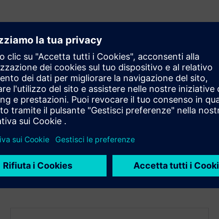
he riducono i costi operativi
e migliorare l'efficienza del lavoro di squadra
 dipendenti
oduzione