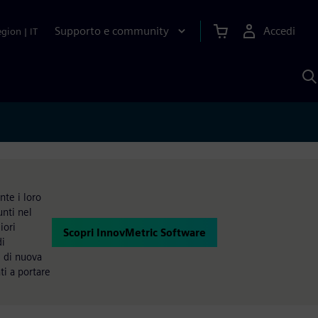
Supporto e community
Accedi
egion
|
IT
C
c
S
A
nte i loro
unti nel
iori
Scopri InnovMetric Software
di
i di nuova
i a portare