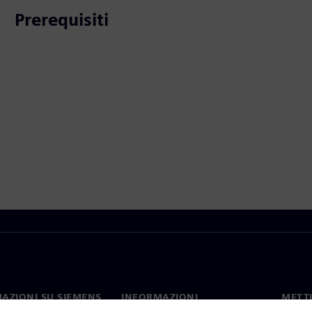
Prerequisiti
AZIONI SU SIEMENS
INFORMAZIONI
METTI