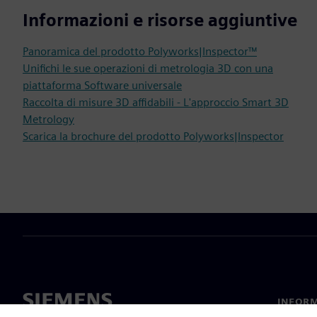
Informazioni e risorse aggiuntive
Panoramica del prodotto Polyworks|Inspector™
Unifichi le sue operazioni di metrologia 3D con una
piattaforma Software universale
Raccolta di misure 3D affidabili - L'approccio Smart 3D
Metrology
Scarica la brochure del prodotto Polyworks|Inspector
INFORM