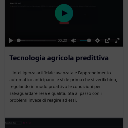
P
l
a
y
00:20
P
M
S
P
E
l
u
e
I
n
Tecnologia agricola predittiva
a
t
t
P
t
y
e
t
e
L'intelligenza artificiale avanzata e l'apprendimento
i
r
automatico anticipano le sfide prima che si verifichino,
n
f
regolando in modo proattivo le condizioni per
salvaguardare resa e qualità. Sta al passo con i
g
u
problemi invece di reagire ad essi.
s
l
l
s
c