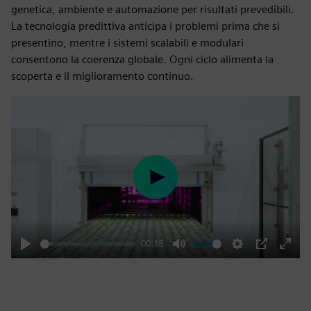
genetica, ambiente e automazione per risultati prevedibili.
La tecnologia predittiva anticipa i problemi prima che si
presentino, mentre i sistemi scalabili e modulari
consentono la coerenza globale. Ogni ciclo alimenta la
scoperta e il miglioramento continuo.
Play
00:18
Play
Mute
Settings
PIP
Enter
fulls