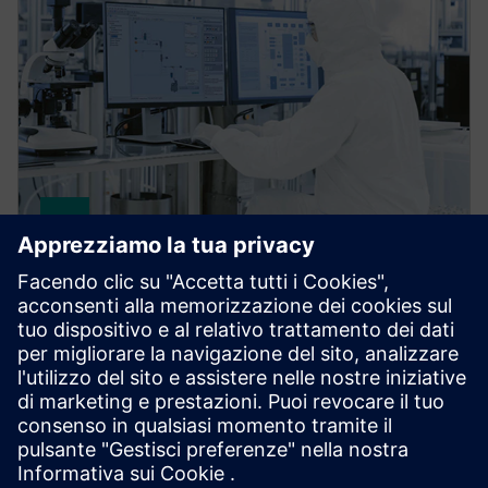
gPROMS FormulatedProducts
gPROMS FormulatedProducts is Siemens' modeling
platform for the integrated digital design of robust
formulated products and their manufacturing
processes.