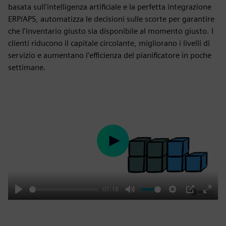
basata sull'intelligenza artificiale e la perfetta integrazione
ERP/APS, automatizza le decisioni sulle scorte per garantire
che l'inventario giusto sia disponibile al momento giusto. I
clienti riducono il capitale circolante, migliorano i livelli di
servizio e aumentano l'efficienza del pianificatore in poche
settimane.
Play
01:18
Play
Mute
Settings
PIP
Enter
fulls