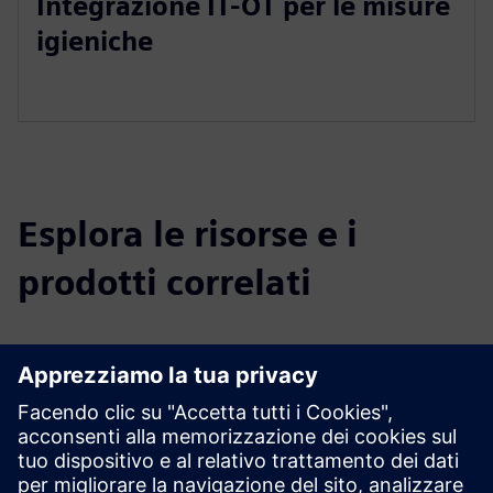
Integrazione IT-OT per le misure
igieniche
Esplora le risorse e i
prodotti correlati
Informazioni e risorse aggiuntive
Evonik - Active Oxygens - Water Hygiene as a Service
Coltivazione pulita - Evonik elements 2/2024
Cos'è il perossido di idrogeno?
Prodotti a base di perossido di idrogeno di Evonik