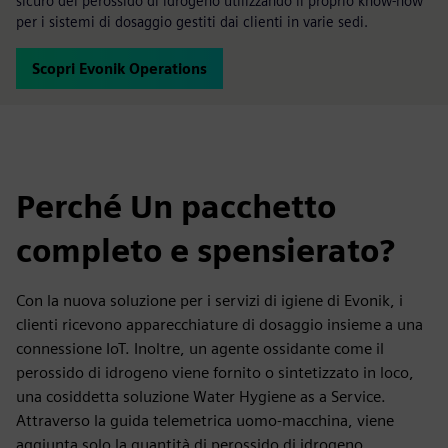
sicuro del perossido di idrogeno utilizzando il proprio know-how
per i sistemi di dosaggio gestiti dai clienti in varie sedi.
Scopri Evonik Operations
Perché Un pacchetto
completo e spensierato?
Con la nuova soluzione per i servizi di igiene di Evonik, i
clienti ricevono apparecchiature di dosaggio insieme a una
connessione IoT. Inoltre, un agente ossidante come il
perossido di idrogeno viene fornito o sintetizzato in loco,
una cosiddetta soluzione Water Hygiene as a Service.
Attraverso la guida telemetrica uomo-macchina, viene
aggiunta solo la quantità di perossido di idrogeno