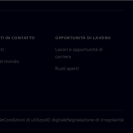
TI IN CONTATTO
OPPORTUNITÀ DI LAVORO
ti
Lavori e opportunità di
carriera
nel mondo
Ruoli aperti
ie
Condizioni di utilizzo
ID digitale
Segnalazione di irregolarità