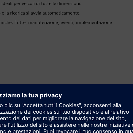
deali per veicoli di tutte le dimensioni.
lo e la ricarica si avvia automaticamente.
namiche: flotte, manutenzione, eventi, implementazione
Ridurre gli sforzi di installazione
Distribuisca hardware portatile con funzionamento plug
and play in modo che i team possano iniziare a ricaricare
rapidamente senza configurazioni complesse.