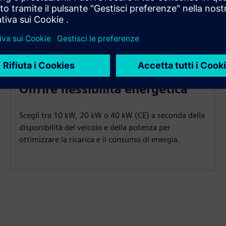
Offrire flessibilità energetica
Scegli tra 10 kW, 20 kW o 40 kW (CE) a seconda della
disponibilità del veicolo e della potenza per
ottimizzare la ricarica e il consumo di energia.