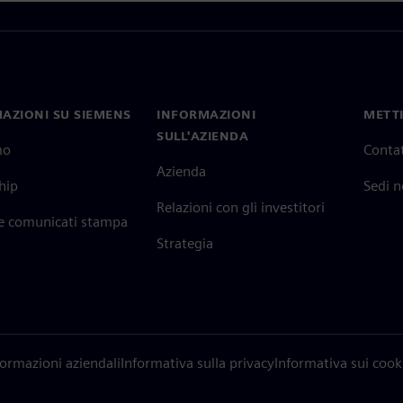
AZIONI SU SIEMENS
INFORMAZIONI
METTI
SULL'AZIENDA
mo
Contat
Azienda
hip
Sedi 
Relazioni con gli investitori
 e comunicati stampa
Strategia
formazioni aziendali
Informativa sulla privacy
Informativa sui cook