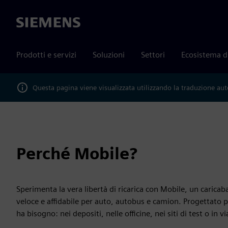
Siemens
Prodotti e servizi
Soluzioni
Settori
Ecosistema d
Questa pagina viene visualizzata utilizzando la traduzione au
Perché Mobile?
Sperimenta la vera libertà di ricarica con Mobile, un carica
veloce e affidabile per auto, autobus e camion. Progettato pe
ha bisogno: nei depositi, nelle officine, nei siti di test o in v