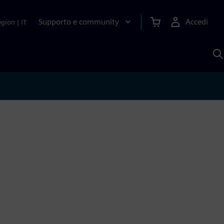
Supporto e community
Accedi
egion
|
IT
C
c
S
A