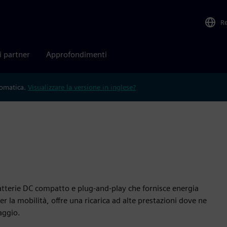
R
i partner
Approfondimenti
tomatica.
Visualizzare la versione in inglese?
batterie DC compatto e plug-and-play che fornisce energia
r la mobilità, offre una ricarica ad alte prestazioni dove ne
iaggio.