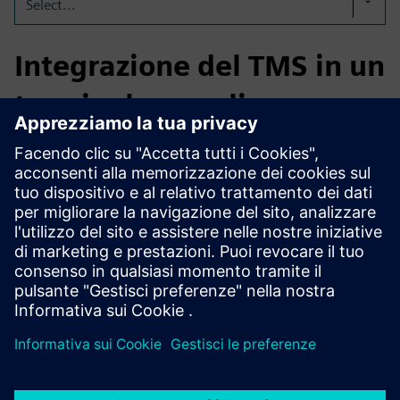
Select...
Integrazione del TMS in un
terminale per oli
commestibili
Integrazione del TMS per l'elaborazione degli ordini e della
logistica per due terminali petroliferi commestibili
completamente automatizzati; uno con 86 serbatoi e una
capacità di stoccaggio di 151.000 CBM e uno con 277
serbatoi e una capacità di stoccaggio di 662.000 CBM.