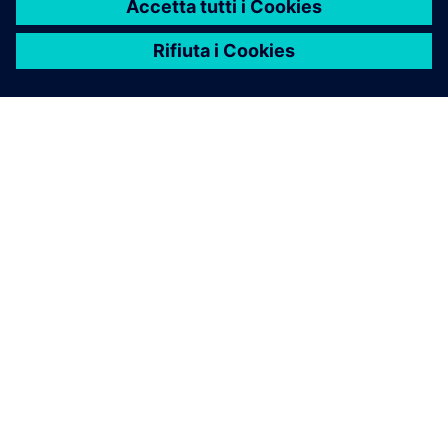
INFORMAZIONI SU SIEMENS
INFORMAZIONI SULL'AZIENDA
METTITI IN CONTATTO
OPPORTUNITÀ DI LAVORO