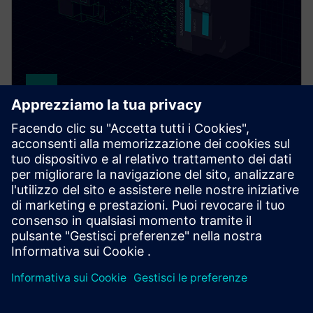
DriveSim Designer
DriveSim Designer is a digital twin of SINAMICS
drives in one model as a Functional Mock-up Unit. It
helps users test, simulate and size the correct drive
and motor.