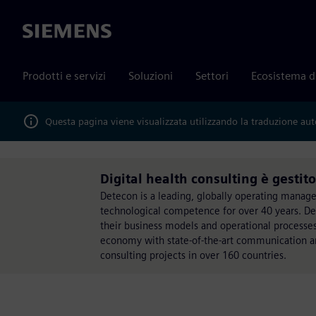
Siemens
Prodotti e servizi
Soluzioni
Settori
Ecosistema d
Questa pagina viene visualizzata utilizzando la traduzione au
Digital health consulting è gestit
Detecon is a leading, globally operating mana
technological competence for over 40 years. Det
their business models and operational processes
economy with state-of-the-art communication a
consulting projects in over 160 countries.