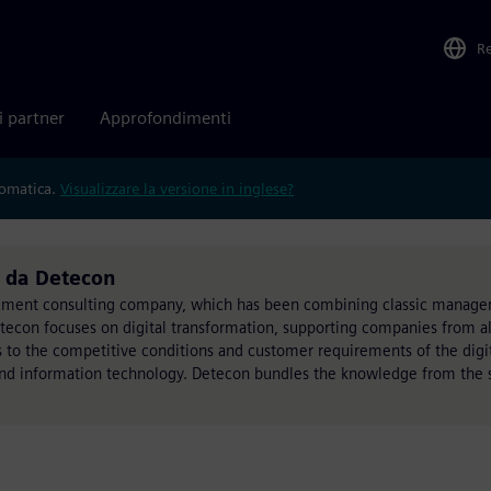
R
i partner
Approfondimenti
tomatica.
Visualizzare la versione in inglese?
o da Detecon
gement consulting company, which has been combining classic manage
econ focuses on digital transformation, supporting companies from all
 to the competitive conditions and customer requirements of the digit
nd information technology. Detecon bundles the knowledge from the s