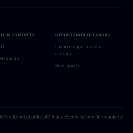
TI IN CONTATTO
OPPORTUNITÀ DI LAVORO
ti
Lavori e opportunità di
carriera
nel mondo
Ruoli aperti
ie
Condizioni di utilizzo
ID digitale
Segnalazione di irregolarità