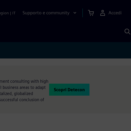
Supporto e community
Accedi
egion
|
IT
C
c
S
A
ment consulting with high
 business areas to adapt
Scopri Detecon
alized, globalized
uccessful conclusion of