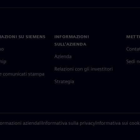
AZIONI SU SIEMENS
INFORMAZIONI
METTI
SULL'AZIENDA
mo
Contat
Azienda
hip
Sedi 
Relazioni con gli investitori
 e comunicati stampa
Strategia
formazioni aziendali
Informativa sulla privacy
Informativa sui cook