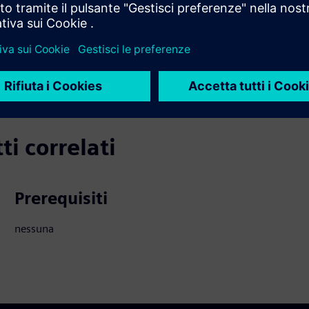
ficaci richiedono una consulenza esperta per garantire
ettivi organizzativi e massimizzare il valore delle soluzioni
ti correlati
Prerequisiti
nessuna