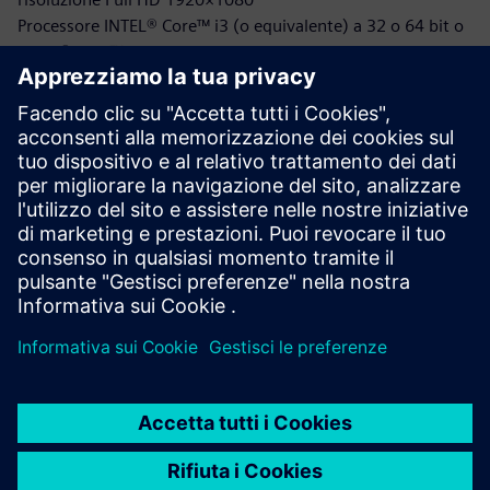
Processore INTEL® Core™ i3 (o equivalente) a 32 o 64 bit o
INTEL® Core™ i7
Microsoft® Windows® 10 (supporto limitato per Windows
7 SP1 e Windows 8)
RAM da 2 GB o 8 GB (o superiore)
Compatibile con OpenGL®, serie NVIDIA® GeForce® GTX o
AMD Radeon™ RX
40 GB disponibili sul disco rigido o sull'SSD
È necessaria una connessione Internet per la gestione delle
licenze basata su cloud