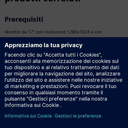
Prerequisiti
Monitor da 17" con risoluzione 1280x1024 o con
1920x1080 Full HD
Processore INTEL® Core™ i3 (o equivalente) a 32 o 64 bit o
INTEL® Core™ i7
40 GB disponibili sul disco rigido o su SSD
2 GB o 8 GB (o superiore)
RAM da 2 GB o 8 GB (o superiore)
40 GB disponibili sul disco rigido o sull'SSD
È necessaria una connessione Internet per la gestione delle
licenze basata su cloud