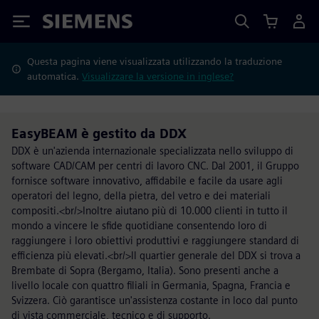
Siemens
Questa pagina viene visualizzata utilizzando la traduzione
automatica.
Visualizzare la versione in inglese?
EasyBEAM è gestito da DDX
DDX è un'azienda internazionale specializzata nello sviluppo di
software CAD/CAM per centri di lavoro CNC. Dal 2001, il Gruppo
fornisce software innovativo, affidabile e facile da usare agli
operatori del legno, della pietra, del vetro e dei materiali
compositi.<br/>Inoltre aiutano più di 10.000 clienti in tutto il
mondo a vincere le sfide quotidiane consentendo loro di
raggiungere i loro obiettivi produttivi e raggiungere standard di
efficienza più elevati.<br/>Il quartier generale del DDX si trova a
Brembate di Sopra (Bergamo, Italia). Sono presenti anche a
livello locale con quattro filiali in Germania, Spagna, Francia e
Svizzera. Ciò garantisce un'assistenza costante in loco dal punto
di vista commerciale, tecnico e di supporto.