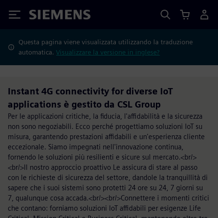
Siemens
Questa pagina viene visualizzata utilizzando la traduzione
automatica.
Visualizzare la versione in inglese?
Instant 4G connectivity for diverse IoT
applications è gestito da CSL Group
Per le applicazioni critiche, la fiducia, l'affidabilità e la sicurezza
non sono negoziabili. Ecco perché progettiamo soluzioni IoT su
misura, garantendo prestazioni affidabili e un'esperienza cliente
eccezionale. Siamo impegnati nell'innovazione continua,
fornendo le soluzioni più resilienti e sicure sul mercato.<br/>
<br/>Il nostro approccio proattivo Le assicura di stare al passo
con le richieste di sicurezza del settore, dandole la tranquillità di
sapere che i suoi sistemi sono protetti 24 ore su 24, 7 giorni su
7, qualunque cosa accada.<br/><br/>Connettere i momenti critici
che contano: forniamo soluzioni IoT affidabili per esigenze Life