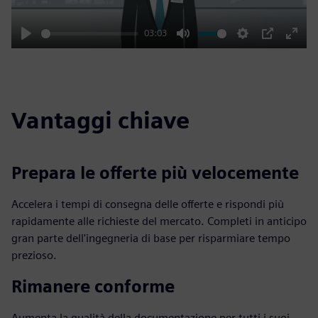
03:03
Play
Mute
Settings
PIP
Enter
fulls
Vantaggi chiave
Prepara le offerte più velocemente
Accelera i tempi di consegna delle offerte e rispondi più
rapidamente alle richieste del mercato. Completi in anticipo
gran parte dell'ingegneria di base per risparmiare tempo
prezioso.
Rimanere conforme
Aumenta la qualità della documentazione per tutti i suoi