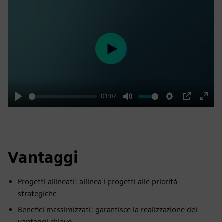
Play
01:07
Play
Mute
Settings
PIP
Enter
fulls
Vantaggi
Progetti allineati: allinea i progetti alle priorità
strategiche
Benefici massimizzati: garantisce la realizzazione dei
vantaggi chiave