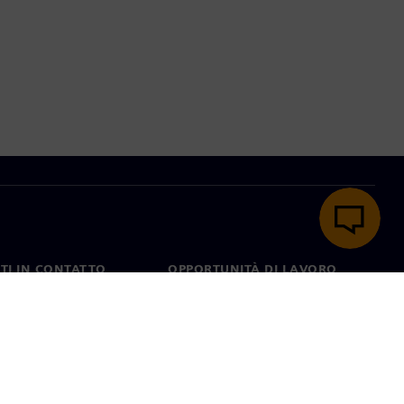
TI IN CONTATTO
OPPORTUNITÀ DI LAVORO
ti
Lavori e opportunità di
carriera
nel mondo
Ruoli aperti