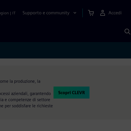
Supporto e community
Accedi
egion
|
IT
C
c
S
A
come la produzione, la
Scopri CLEVR
ocessi aziendali, garantendo
gia e competenze di settore
ne per soddisfare le richieste