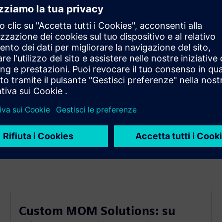
i.
ri.
ce i tempi di inattività.
ti operativi.
n mercato in rapida evoluzione.
Custom MOM Solutions: su