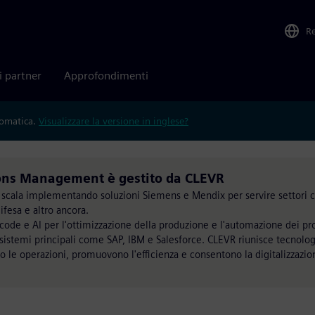
R
i partner
Approfondimenti
tomatica.
Visualizzare la versione in inglese?
ons Management è gestito da CLEVR
a scala implementando soluzioni Siemens e Mendix per servire settori 
difesa e altro ancora.
code e AI per l'ottimizzazione della produzione e l'automazione dei pr
 sistemi principali come SAP, IBM e Salesforce. CLEVR riunisce tecnolo
o le operazioni, promuovono l'efficienza e consentono la digitalizzazio