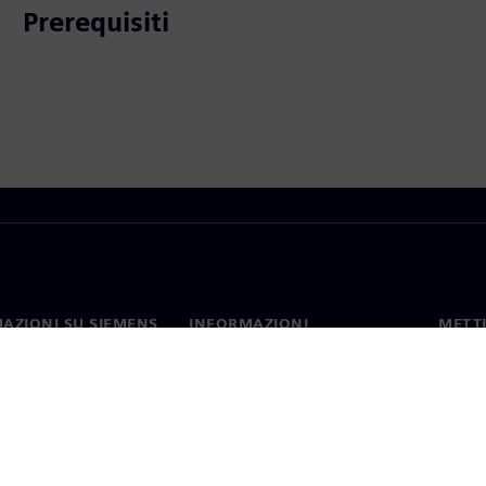
Prerequisiti
AZIONI SU SIEMENS
INFORMAZIONI
METTI
SULL'AZIENDA
mo
Contat
Azienda
hip
Sedi 
Relazioni con gli investitori
 e comunicati stampa
Strategia