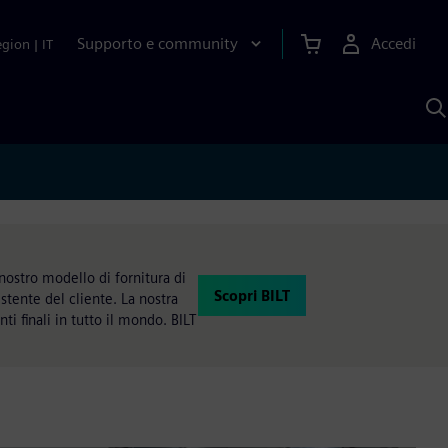
Supporto e community
Accedi
egion
|
IT
C
c
S
A
 nostro modello di fornitura di
Scopri BILT
istente del cliente. La nostra
nti finali in tutto il mondo. BILT