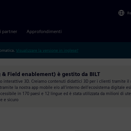
R
i partner
Approfondimenti
tomatica.
Visualizzare la versione in inglese?
g & Field enablement) è gestito da BILT
ro interattive 3D. Creiamo contenuti didattici 3D per i clienti tramite il
 tramite la nostra app mobile e/o all'interno dell'ecosistema digitale es
ccessibile in 170 paesi e 12 lingue ed è stata utilizzata da milioni di ute
le e sicuro