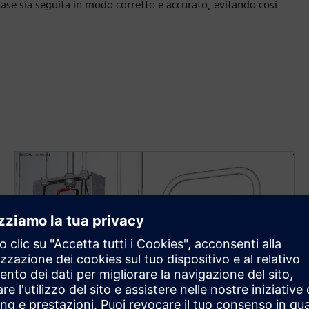
ase sia seguita in modo corretto e accurato, evitando così