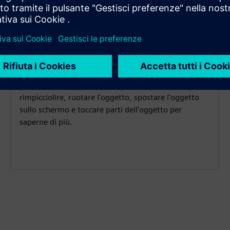
Interattività dei modelli 3D
Gli utenti possono pizzicare per ingrandire o
rimpicciolire, ruotare l'oggetto, spostare l'oggetto
sullo schermo e toccare parti dell'oggetto per
saperne di più.