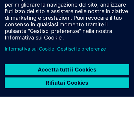
axele.be
Prerequisiti