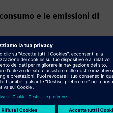
 consumo e le emissioni di
rgia e le emissioni di carbonio con dashboard in tempo reale
Con Mendix, può fornire il massimo valore utilizzando risorse
evole per la decarbonizzazione.
rbonio