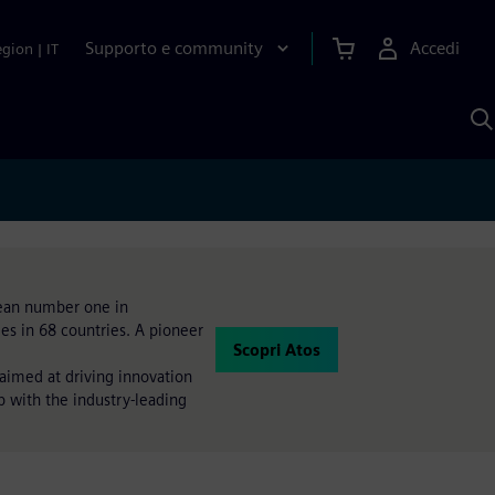
Supporto e community
Accedi
egion
|
IT
C
c
S
A
opean number one in
es in 68 countries. A pioneer
Scopri Atos
 aimed at driving innovation
p with the industry-leading