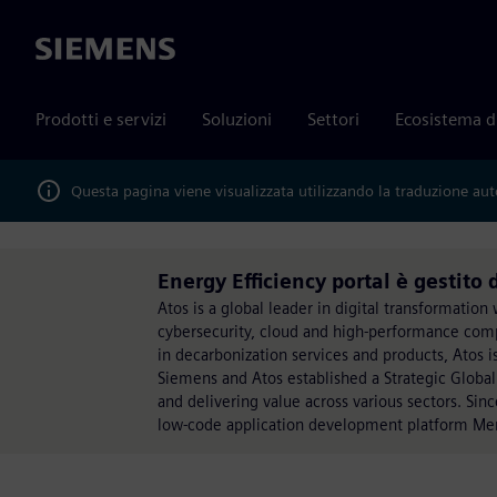
Siemens
Prodotti e servizi
Soluzioni
Settori
Ecosistema d
Questa pagina viene visualizzata utilizzando la traduzione au
Energy Efficiency portal è gestito 
Atos is a global leader in digital transformati
cybersecurity, cloud and high-performance compu
in decarbonization services and products, Atos i
Siemens and Atos established a Strategic Global
and delivering value across various sectors. Sin
low-code application development platform Me