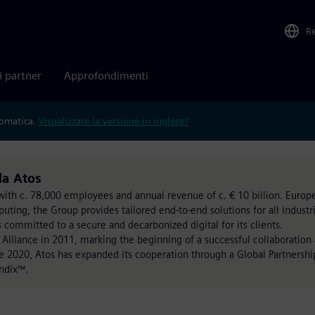
R
i partner
Approfondimenti
tomatica.
Visualizzare la versione in inglese?
da Atos
on with c. 78,000 employees and annual revenue of c. € 10 billion. Eur
ting, the Group provides tailored end-to-end solutions for all industri
s committed to a secure and decarbonized digital for its clients.
 Alliance in 2011, marking the beginning of a successful collaboration
ce 2020, Atos has expanded its cooperation through a Global Partnershi
ndix™.