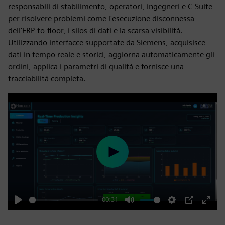
responsabili di stabilimento, operatori, ingegneri e C-Suite
per risolvere problemi come l'esecuzione disconnessa
dell'ERP-to-floor, i silos di dati e la scarsa visibilità.
Utilizzando interfacce supportate da Siemens, acquisisce
dati in tempo reale e storici, aggiorna automaticamente gli
ordini, applica i parametri di qualità e fornisce una
tracciabilità completa.
Play
00:31
Play
Mute
Settings
PIP
Enter
fulls