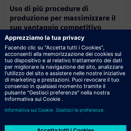
Uso di più procedure di
produzione per massimizzare il
suo vantaggio competitivo
Con un robot utensile non solo può usare un robot
come macchina utensile, ma i miglioramenti non si
fermano. Può utilizzare tutte le diverse teste robotiche
con compiti e capacità diversi. È diventata l'azienda più
avanzata, in grado di produrre ogni pezzo possibile
con le migliori tecnologie.