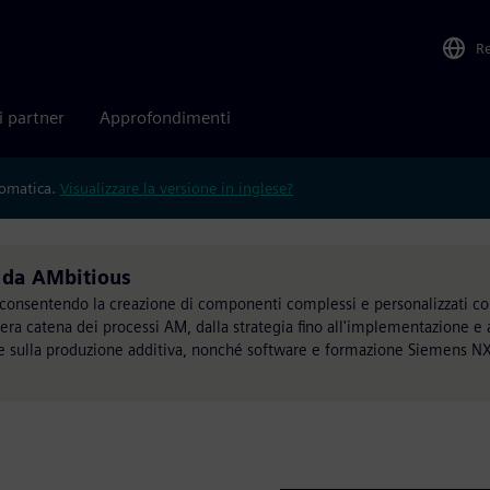
R
i partner
Approfondimenti
tomatica.
Visualizzare la versione in inglese?
o da AMbitious
e consentendo la creazione di componenti complessi e personalizzati co
ra catena dei processi AM, dalla strategia fino all'implementazione e al
e sulla produzione additiva, nonché software e formazione Siemens NX