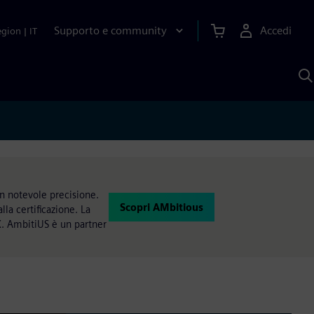
Supporto e community
Accedi
egion
|
IT
C
c
S
A
n notevole precisione.
Scopri AMbitious
la certificazione. La
. AmbitiUS è un partner