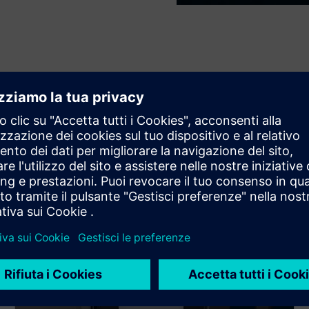
ere basata sul web (WebGL) o realizzata come app (in VR)
sistema in modo flessibile in termini di orario e luogo