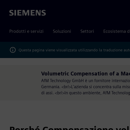
Siemens
Prodotti e servizi
Soluzioni
Settori
Ecosistema d
Questa pagina viene visualizzata utilizzando la traduzione au
Volumetric Compensation of a Mac
AfM Technology GmbH è un fornitore internaziona
Germania. <br/>L'azienda si concentra sulla misu
di assi. <br/>In questo ambiente, AfM Technolog
Perché Compensazione vol