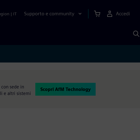
Supporto e community
Accedi
egion
|
IT
C
c
S
A
 con sede in
Scopri AfM Technology
 e altri sistemi