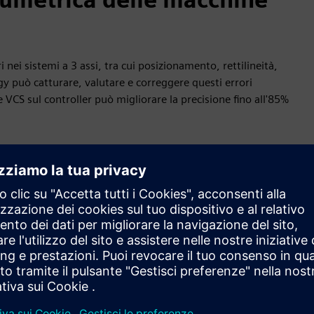
 nei sistemi a 3 assi, tra cui posizionamento, rettilineità,
y può catturare, valutare e correggere questi errori
e VCS sul controller può migliorare la precisione fino all'85%
acchina