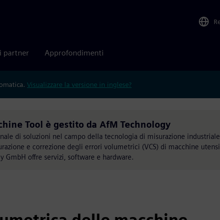
R
i partner
Approfondimenti
tomatica.
Visualizzare la versione in inglese?
hine Tool è gestito da AfM Technology
le di soluzioni nel campo della tecnologia di misurazione industriale
razione e correzione degli errori volumetrici (VCS) di macchine utensili
y GmbH offre servizi, software e hardware.
umetrica delle macchine