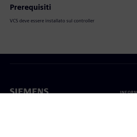
Prerequisiti
VCS deve essere installato sul controller
INFORM
Chi sia
Leaders
Notizie