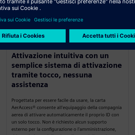
Attivazione intuitiva con un
semplice sistema di attivazione
tramite tocco, nessuna
assistenza
Progettata per essere facile da usare, la carta
AerAccess® consente all'equipaggio della compagnia
aerea di attivare automaticamente il proprio ID con
un solo tocco. Non è richiesto alcun supporto
esterno per la configurazione o l'amministrazione,