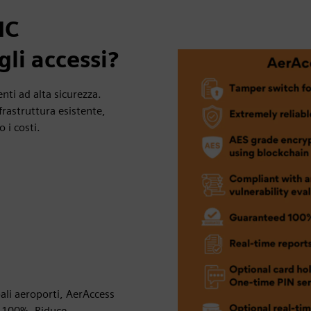
IC
gli accessi?
nti ad alta sicurezza.
rastruttura esistente,
 i costi.
pali aeroporti, AerAccess
l 100%. Riduce