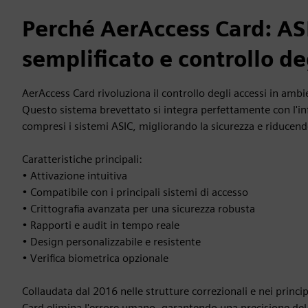
Perché AerAccess Card: AS
semplificato e controllo de
AerAccess Card rivoluziona il controllo degli accessi in ambie
Questo sistema brevettato si integra perfettamente con l'inf
compresi i sistemi ASIC, migliorando la sicurezza e riducendo
Caratteristiche principali:
• Attivazione intuitiva
• Compatibile con i principali sistemi di accesso
• Crittografia avanzata per una sicurezza robusta
• Rapporti e audit in tempo reale
• Design personalizzabile e resistente
• Verifica biometrica opzionale
Collaudata dal 2016 nelle strutture correzionali e nei princi
Card elimina l'errore umano, garantendo una precisione de