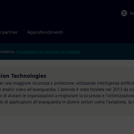
R
i partner
Approfondimenti
tomatica.
Visualizzare la versione in inglese?
sion Technologies
r una maggiore sicurezza e protezione utilizzando intelligenza artificia
 e analisi video all'avanguardia. L'azienda è stata fondata nel 2013 da sci
vo di aiutare le organizzazioni a migliorare la sicurezza e l'ottimizzazion
di applicazioni all'avanguardia in diversi settori come l'aviazione, la 