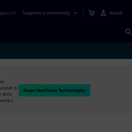
Supporto e community
Accedi
egion
|
IT
C
c
S
A
le,
enziati di
Scopri AerVision Technologies
e delle
sanità e