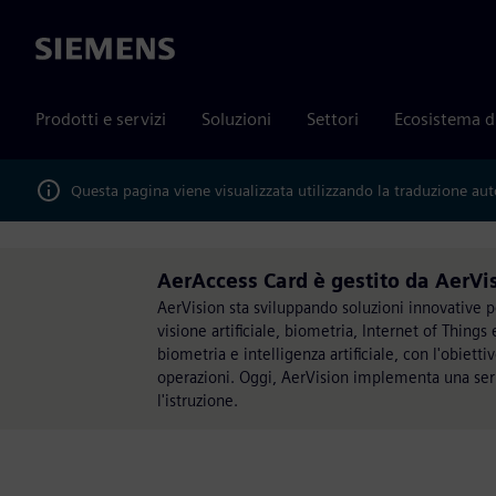
Siemens
Prodotti e servizi
Soluzioni
Settori
Ecosistema d
Questa pagina viene visualizzata utilizzando la traduzione au
AerAccess Card è gestito da AerVi
AerVision sta sviluppando soluzioni innovative pe
visione artificiale, biometria, Internet of Things
biometria e intelligenza artificiale, con l'obietti
operazioni. Oggi, AerVision implementa una serie 
l'istruzione.