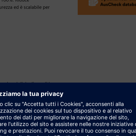
urezza ed è scalabile per
ando migliaia di ore di lavoro
rittografia avanzata
ativa del 100%
 degli accessi
nformatica