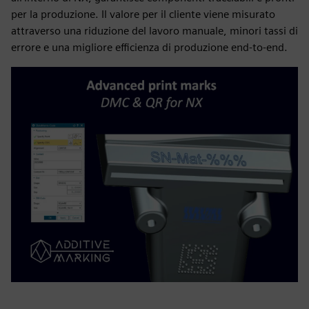
per la produzione. Il valore per il cliente viene misurato
attraverso una riduzione del lavoro manuale, minori tassi di
errore e una migliore efficienza di produzione end-to-end.