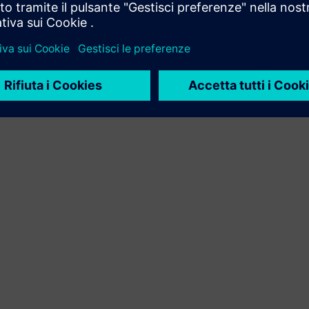
Build
Estende o si basa su un prodotto / una soluzione Siemens
Xcelerator creando un nuovo prodotto o crea una nuova
soluzione per i clienti tramite l'integrazione del prodotto
Siemens Xcelerator e del tuo prodotto