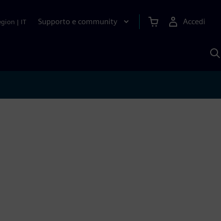
Supporto e community
Accedi
egion
|
IT
C
c
S
A