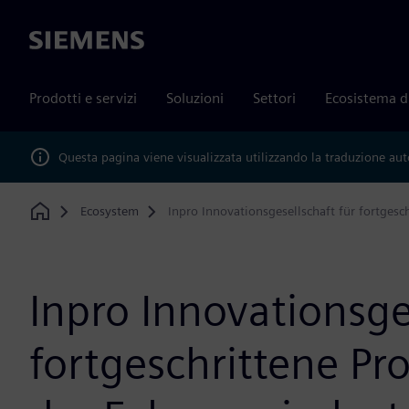
Siemens
Prodotti e servizi
Soluzioni
Settori
Ecosistema d
Questa pagina viene visualizzata utilizzando la traduzione au
Ecosystem
Inpro Innovationsgesellschaft für fortgesc
Home
Inpro Innovationsge
fortgeschrittene Pr