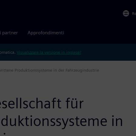
R
i partner
Approfondimenti
tomatica.
Visualizzare la versione in inglese?
hrittene Produktionssysteme in der Fahrzeugindustrie
sellschaft für
oduktionssysteme in