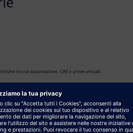
rie
ristiche tra cui automazione, CAE e prove virtuali.
Movimento