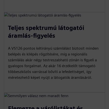
Teljes spektrumú látogatói
áramlás-figyelés
A VS126 pontos kétirányú számlálást biztosít minden
belépés és kilépés rögzítésére, míg a regionális
számlálás akár négy testreszabható zónán is figyeli a
gyalogos forgalmat. Az akár 16 érzékelőt támogató
többeszközös varrással bővíti a lefedettséget, így
méretezhető képet nyújt a látogatók áramlásáról.
Elemezze a várólistákat és