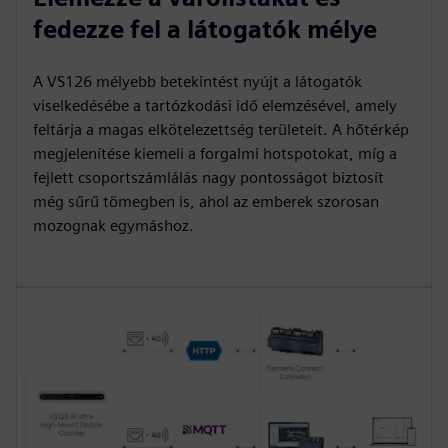
fedezze fel a látogatók mélye
A VS126 mélyebb betekintést nyújt a látogatók
viselkedésébe a tartózkodási idő elemzésével, amely
feltárja a magas elkötelezettség területeit. A hőtérkép
megjelenítése kiemeli a forgalmi hotspotokat, míg a
fejlett csoportszámlálás nagy pontosságot biztosít
még sűrű tömegben is, ahol az emberek szorosan
mozognak egymáshoz.