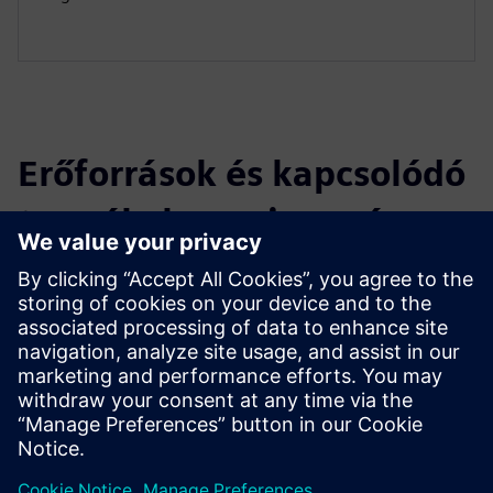
Erőforrások és kapcsolódó
termékek megismerése
További információk és források
VS126 Adatlap
VS126 Felhasználói kézikönyv
Milesight IoT vállalati profil 2025