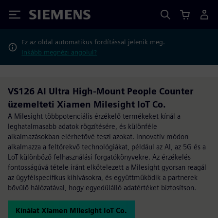
Siemens
Ez az oldal automatikus fordítással jelenik meg.
Inkább megnézi angolul?
VS126 AI Ultra High-Mount People Counter
üzemelteti Xiamen Milesight IoT Co.
A Milesight többpotenciális érzékelő termékeket kínál a
leghatalmasabb adatok rögzítésére, és különféle
alkalmazásokban elérhetővé teszi azokat. Innovatív módon
alkalmazza a feltörekvő technológiákat, például az Al, az 5G és a
LoT különböző felhasználási forgatókönyvekre. Az érzékelés
fontosságúvá tétele iránt elkötelezett a Milesight gyorsan reagál
az ügyfélspecifikus kihívásokra, és együttműködik a partnerek
bővülő hálózatával, hogy egyedülálló adatértéket biztosítson.
Kínálat Xiamen Milesight IoT Co.