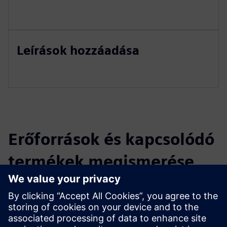
Leírások hozzáadása
Erőforrások és kapcsolódó
termékek megismerése
További információk és források
WrDataCenter