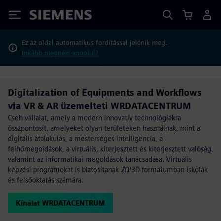
Siemens
Ez az oldal automatikus fordítással jelenik meg.
Inkább megnézi angolul?
Digitalization of Equipments and Workflows
via VR & AR üzemelteti WRDATACENTRUM
Cseh vállalat, amely a modern innovatív technológiákra
összpontosít, amelyeket olyan területeken használnak, mint a
digitális átalakulás, a mesterséges intelligencia, a
felhőmegoldások, a virtuális, kiterjesztett és kiterjesztett valóság,
valamint az informatikai megoldások tanácsadása. Virtuális
képzési programokat is biztosítanak 2D/3D formátumban iskolák
és felsőoktatás számára.
Kínálat WRDATACENTRUM