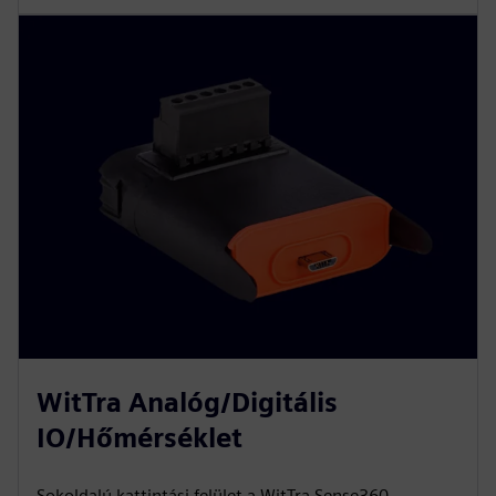
WitTra Analóg/Digitális
IO/Hőmérséklet
Sokoldalú kattintási felület a WitTra Sense360