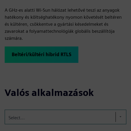
A GHz-es alatti Wi-Sun hálózat lehetővé teszi az anyagok
hatékony és költséghatékony nyomon követését beltéren
és kültéren, csökkentve a gyártási késedelmeket és
zavarokat a folyamattechnológiák globális beszállítója
számára.
Beltéri/kültéri hibrid RTLS
Valós alkalmazások
Select...