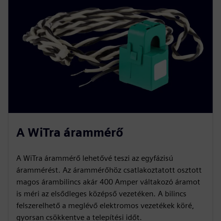
A WiTra árammérő
A WiTra árammérő lehetővé teszi az egyfázisú
árammérést. Az árammérőhöz csatlakoztatott osztott
magos árambilincs akár 400 Amper váltakozó áramot
is méri az elsődleges középső vezetéken. A bilincs
felszerelhető a meglévő elektromos vezetékek köré,
gyorsan csökkentve a telepítési időt.