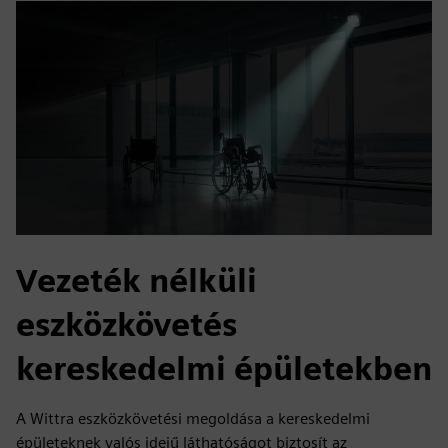
Vezeték nélküli
eszközkövetés
kereskedelmi épületekben
A Wittra eszközkövetési megoldása a kereskedelmi
épületeknek valós idejű láthatóságot biztosít az