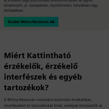
az érzékelő vagy pozicionálási követelményeket az ügyfél
telephelyén, pl. iparágakban, repülőtereken, bányákban vagy
kórházakban.
Kínálat Wittra Networks AB
Miért Kattintható
érzékelők, érzékelő
interfészek és egyéb
tartozékok?
A Wittra Networks moduláris kattintási érzékelőket,
interfészeket és tartozékokat kínál, amelyek kiterjesztik az