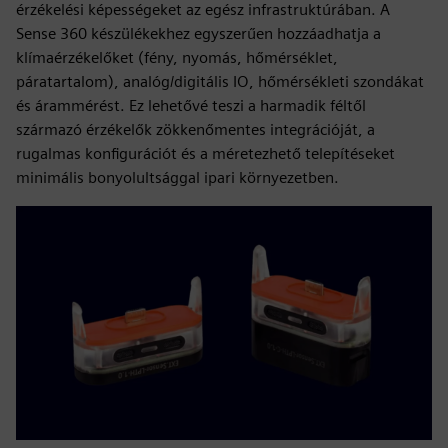
érzékelési képességeket az egész infrastruktúrában. A
Sense 360 készülékekhez egyszerűen hozzáadhatja a
klímaérzékelőket (fény, nyomás, hőmérséklet,
páratartalom), analóg/digitális IO, hőmérsékleti szondákat
és árammérést. Ez lehetővé teszi a harmadik féltől
származó érzékelők zökkenőmentes integrációját, a
rugalmas konfigurációt és a méretezhető telepítéseket
minimális bonyolultsággal ipari környezetben.