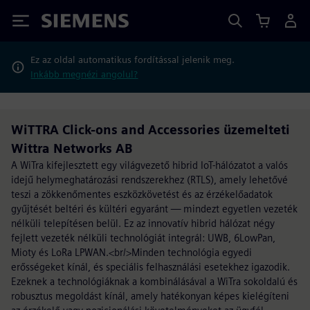
Siemens
Ez az oldal automatikus fordítással jelenik meg.
Inkább megnézi angolul?
WiTTRA Click-ons and Accessories üzemelteti
Wittra Networks AB
A WiTra kifejlesztett egy világvezető hibrid IoT-hálózatot a valós
idejű helymeghatározási rendszerekhez (RTLS), amely lehetővé
teszi a zökkenőmentes eszközkövetést és az érzékelőadatok
gyűjtését beltéri és kültéri egyaránt — mindezt egyetlen vezeték
nélküli telepítésen belül. Ez az innovatív hibrid hálózat négy
fejlett vezeték nélküli technológiát integrál: UWB, 6LowPan,
Mioty és LoRa LPWAN.<br/>Minden technológia egyedi
erősségeket kínál, és speciális felhasználási esetekhez igazodik.
Ezeknek a technológiáknak a kombinálásával a WiTra sokoldalú és
robusztus megoldást kínál, amely hatékonyan képes kielégíteni