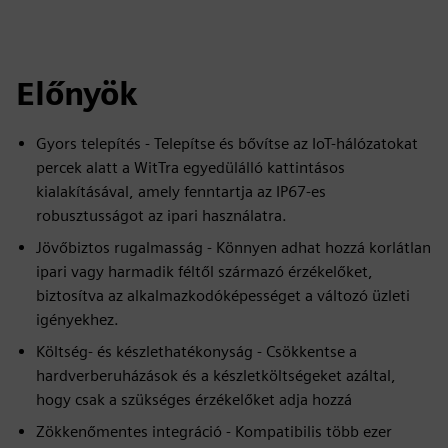
Előnyök
Gyors telepítés - Telepítse és bővítse az IoT-hálózatokat
percek alatt a WitTra egyedülálló kattintásos
kialakításával, amely fenntartja az IP67-es
robusztusságot az ipari használatra.
Jövőbiztos rugalmasság - Könnyen adhat hozzá korlátlan
ipari vagy harmadik féltől származó érzékelőket,
biztosítva az alkalmazkodóképességet a változó üzleti
igényekhez.
Költség- és készlethatékonyság - Csökkentse a
hardverberuházások és a készletköltségeket azáltal,
hogy csak a szükséges érzékelőket adja hozzá
Zökkenőmentes integráció - Kompatibilis több ezer