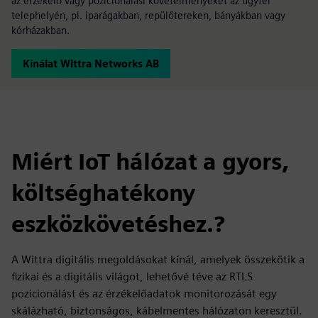
az érzékelő vagy pozicionálási követelményeket az ügyfél
telephelyén, pl. iparágakban, repülőtereken, bányákban vagy
kórházakban.
Kínálat Wittra Networks AB
Miért IoT hálózat a gyors,
költséghatékony
eszközkövetéshez.?
A Wittra digitális megoldásokat kínál, amelyek összekötik a
fizikai és a digitális világot, lehetővé téve az RTLS
pozicionálást és az érzékelőadatok monitorozását egy
skálázható, biztonságos, kábelmentes hálózaton keresztül.