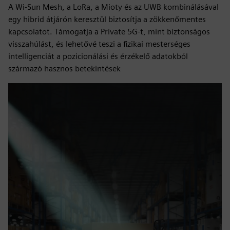
A Wi-Sun Mesh, a LoRa, a Mioty és az UWB kombinálásával
egy hibrid átjárón keresztül biztosítja a zökkenőmentes
kapcsolatot. Támogatja a Private 5G-t, mint biztonságos
visszahúlást, és lehetővé teszi a fizikai mesterséges
intelligenciát a pozicionálási és érzékelő adatokból
származó hasznos betekintések