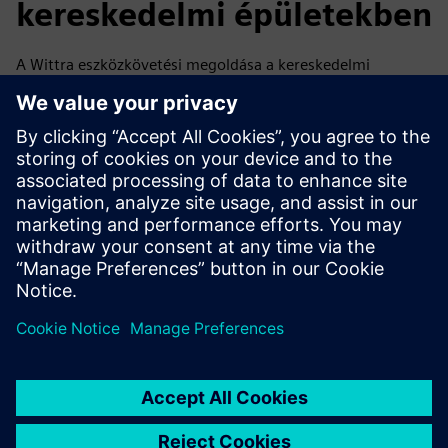
kereskedelmi épületekben
A Wittra eszközkövetési megoldása a kereskedelmi
épületeknek valós idejű láthatóságot biztosít az
eszközökről, javítva a termelékenységet és a
hatékonyságot, miközben csökkenti a működési
költségeket, a lopást és a hulladékot. Rugalmas,
méretezhető rendszere gyors telepítést és erős ROI-t tesz
lehetővé bármilyen környezetben.
Erőforrások és kapcsolódó
termékek megismerése
További információk és források