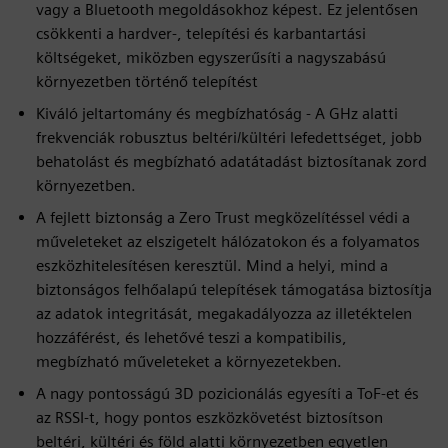
vagy a Bluetooth megoldásokhoz képest. Ez jelentősen
csökkenti a hardver-, telepítési és karbantartási
költségeket, miközben egyszerűsíti a nagyszabású
környezetben történő telepítést
Kiváló jeltartomány és megbízhatóság - A GHz alatti
frekvenciák robusztus beltéri/kültéri lefedettséget, jobb
behatolást és megbízható adatátadást biztosítanak zord
környezetben.
A fejlett biztonság a Zero Trust megközelítéssel védi a
műveleteket az elszigetelt hálózatokon és a folyamatos
eszközhitelesítésen keresztül. Mind a helyi, mind a
biztonságos felhőalapú telepítések támogatása biztosítja
az adatok integritását, megakadályozza az illetéktelen
hozzáférést, és lehetővé teszi a kompatibilis,
megbízható műveleteket a környezetekben.
A nagy pontosságú 3D pozicionálás egyesíti a ToF-et és
az RSSI-t, hogy pontos eszközkövetést biztosítson
beltéri, kültéri és föld alatti környezetben egyetlen