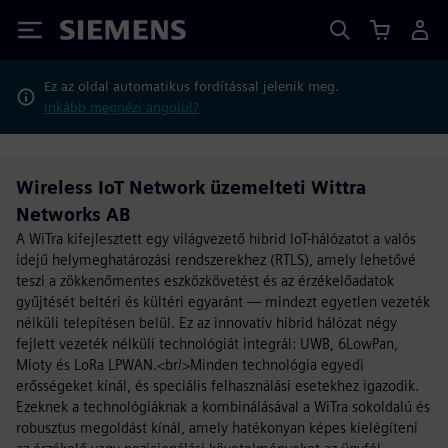
Siemens
Ez az oldal automatikus fordítással jelenik meg.
Inkább megnézi angolul?
Wireless IoT Network üzemelteti Wittra
Networks AB
A WiTra kifejlesztett egy világvezető hibrid IoT-hálózatot a valós
idejű helymeghatározási rendszerekhez (RTLS), amely lehetővé
teszi a zökkenőmentes eszközkövetést és az érzékelőadatok
gyűjtését beltéri és kültéri egyaránt — mindezt egyetlen vezeték
nélküli telepítésen belül. Ez az innovatív hibrid hálózat négy
fejlett vezeték nélküli technológiát integrál: UWB, 6LowPan,
Mioty és LoRa LPWAN.<br/>Minden technológia egyedi
erősségeket kínál, és speciális felhasználási esetekhez igazodik.
Ezeknek a technológiáknak a kombinálásával a WiTra sokoldalú és
robusztus megoldást kínál, amely hatékonyan képes kielégíteni