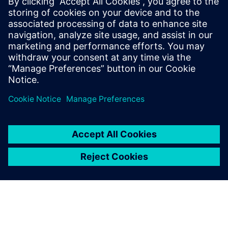
Kommunikációs képes védő, kapcsoló- és mérőeszközök
alacsony feszültségű áramelosztáshoz
Támogatott operációs rendszerek: Windows 10
Enterprise/Professional (64 bit), Windows Server 2012 R2
(64 bit), 2016 (64 bit), 2019 (64 bit), Windows 11