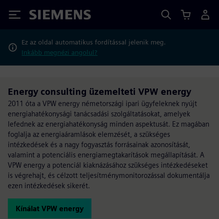
Siemens
Ez az oldal automatikus fordítással jelenik meg.
Inkább megnézi angolul?
Energy consulting üzemelteti VPW energy
2011 óta a VPW energy németországi ipari ügyfeleknek nyújt
energiahatékonysági tanácsadási szolgáltatásokat, amelyek
lefednek az energiahatékonyság minden aspektusát. Ez magában
foglalja az energiaáramlások elemzését, a szükséges
intézkedések és a nagy fogyasztás forrásainak azonosítását,
valamint a potenciális energiamegtakarítások megállapítását. A
VPW energy a potenciál kiaknázásához szükséges intézkedéseket
is végrehajt, és célzott teljesítménymonitorozással dokumentálja
ezen intézkedések sikerét.
Kínálat VPW energy