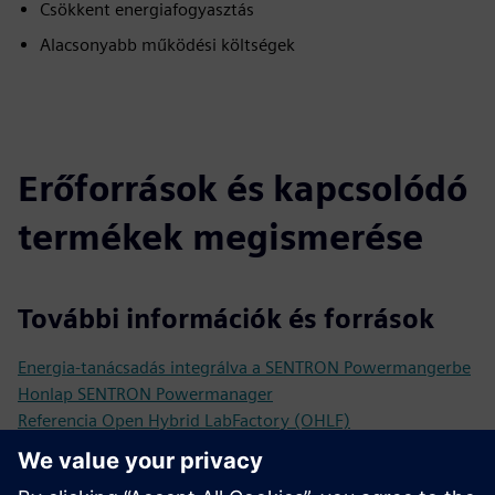
Csökkent energiafogyasztás
Alacsonyabb működési költségek
Erőforrások és kapcsolódó
termékek megismerése
További információk és források
Energia-tanácsadás integrálva a SENTRON Powermangerbe
Honlap SENTRON Powermanager
Referencia Open Hybrid LabFactory (OHLF)
Feltételek