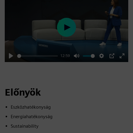
Play
12:59
Play
Mute
Settings
PIP
Enter
fulls
Előnyök
Eszközhatékonyság
Energiahatékonyság
Sustainability