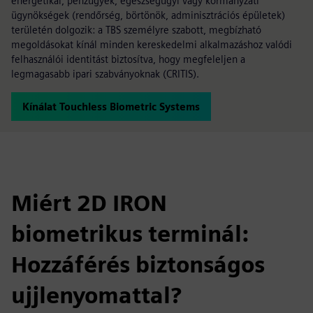
energetikai, pénzügyek, egészségügyi vagy kormányzati
ügynökségek (rendőrség, börtönök, adminisztrációs épületek)
területén dolgozik: a TBS személyre szabott, megbízható
megoldásokat kínál minden kereskedelmi alkalmazáshoz valódi
felhasználói identitást biztosítva, hogy megfeleljen a
legmagasabb ipari szabványoknak (CRITIS).
Kínálat Touchless Biometric Systems
Miért 2D IRON
biometrikus terminál:
Hozzáférés biztonságos
ujjlenyomattal?