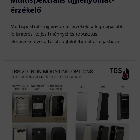
Multispektrális ujjlenyomat-
érzékelő
Multispektrális ujjlenyomat-érzékelő a legmagasabb
felismerési teljesítménnyel és robusztus
életérzékelővel a törölt ujjfelületű nehéz ujjakhoz is.