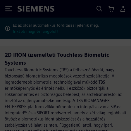
Siemens
Ez az oldal automatikus fordítással jelenik meg.
Inkább megnézi angolul?
2D IRON üzemelteti Touchless Biometric
Systems
Touchless Biometric Systems (TBS) a felhasználóbarát, nagy
biztonságú biometrikus megoldások vezető szolgáltatója. A
legmodernebb biometriai technológiával működő TBS
érintőképernyős és érintés nélküli eszközök biztosítják a
zökkenőmentes és biztonságos belépést, az arcfelismeréstől az
írisztől az ujjlenyomat-szkennelésig. A TBS BIOMANAGER
ENTERPRISE platform zökkenőmentesen integrálva van a SiPass
integrated™ és a SIPORT rendszerrel, amely a két világ legjobbjait
ötvözi: a biometrikus identitáskezelést és a hozzáférés-
szabályozást vállalati szinten. Függetlenül attól, hogy ipari,