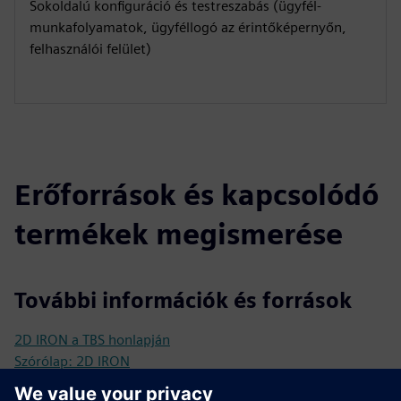
Sokoldalú konfiguráció és testreszabás (ügyfél-
munkafolyamatok, ügyféllogó az érintőképernyőn,
felhasználói felület)
Erőforrások és kapcsolódó
termékek megismerése
További információk és források
2D IRON a TBS honlapján
Szórólap: 2D IRON
GYIK a biometriáról és a TBS rendszerről