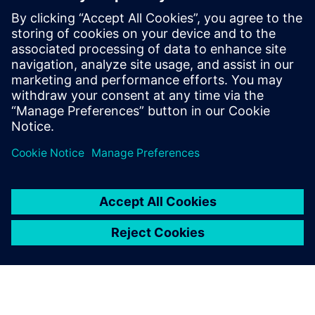
Feltételek
Biometrikus adatbázis
Hálózati infrastruktúra LAN vagy Wifi kapcsolattal
LAN kapcsolat
Hitelesítési protokollok