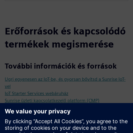
Erőforrások és kapcsolódó
termékek megismerése
További információk és források
Ugrj egyenesen az IoT-be, és gyorsan bővítsd a Sunrise IoT-
vel
IoT Starter Services webáruház
Sunrise üzleti kapcsolatkezelő platform (CMP)
Inspiráló Sunrise IoT történetek és felhasználási esetek
A tesztriasztótól az intelligens városig a jövő Kockum
Sonics és intelligens szirénák segítségével
IoT alapjai, trendek és gyakorlati példa a Sunrise IoT fehér