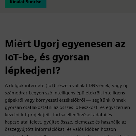
Kínálat Sunrise
Miért Ugorj egyenesen az
IoT-be, és gyorsan
lépkedjen!?
A dolgok internete (IoT) része a vállalat DNS-ének, vagy új
számodra? Legyen szó intelligens épületekről, intelligens
gépekről vagy környezeti érzékelőkről — segítünk Önnek
gyorsan csatlakoztatni az összes IoT-eszközt, és egyszerűen
kezelni IoT-projektjeit. Tartsa ellenőrzését adatai és
kapcsolatai felett, gyűjtse össze, elemezze és használja az
összegyűjtött információkat, és valós időben hozzon