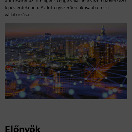
döntéseket az intelligens céggé válás felé vezető következő
lépés érdekében. Az IoT egyszerűen okosabbá teszi
vállalkozását.
Előnyök