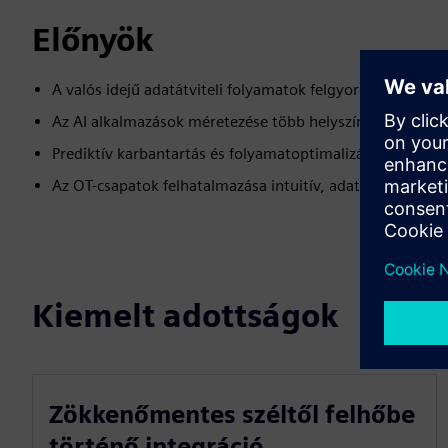
Előnyök
A valós idejű adatátviteli folyamatok felgyorsítása
Az AI alkalmazások méretezése több helyszínen, és közpo
Prediktív karbantartás és folyamatoptimalizálás engedél
Az OT-csapatok felhatalmazása intuitív, adatvezérelt dön
Kiemelt adottságok
Zökkenőmentes széltől felhőbe
történő integráció