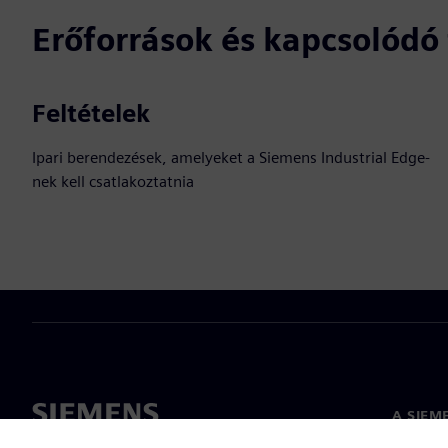
Erőforrások és kapcsolód
Feltételek
Ipari berendezések, amelyeket a Siemens Industrial Edge-
nek kell csatlakoztatnia
A SIEM