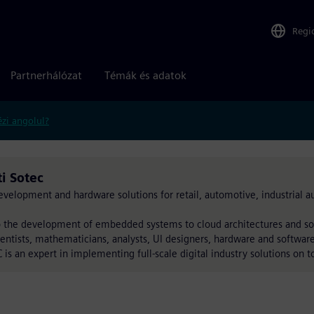
Regi
Partnerhálózat
Témák és adatok
zi angolul?
i Sotec
development and hardware solutions for retail, automotive, industrial
to the development of embedded systems to cloud architectures and s
entists, mathematicians, analysts, UI designers, hardware and softwar
is an expert in implementing full-scale digital industry solutions on t