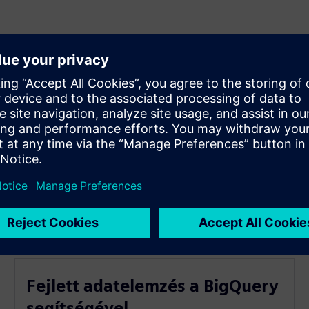
ntilag kezelheti az AI csővezetékeket
yezése
téshozatali eszközökkel
Fejlett adatelemzés a BigQuery
segítségével