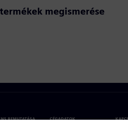
ó termékek megismerése
ENS BEMUTATÁSA
CÉGADATOK
KAPC