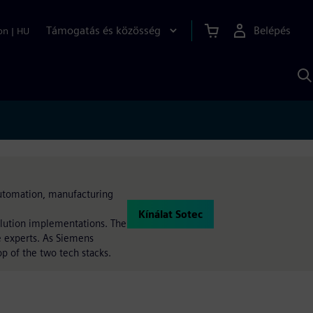
Támogatás és közösség
Belépés
on
|
HU
K
S
s
 automation, manufacturing
Kínálat Sotec
olution implementations. The
e experts. As Siemens
op of the two tech stacks.