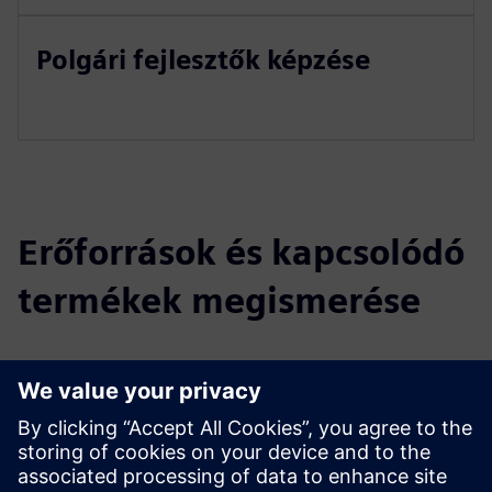
Polgári fejlesztők képzése
Erőforrások és kapcsolódó
termékek megismerése
További információk és források
További információ a SoftServe Low Code Practice
alkalmazásról
SoftServe Kapcsolatkapcsolat