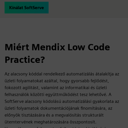
Kínálat SoftServe
Miért Mendix Low Code
Practice?
Az alacsony kóddal rendelkező automatizálás átalakítja az
üzleti folyamatokat azáltal, hogy gyorsabb fejlődést,
fokozott agilitást, valamint az informatikai és üzleti
felhasználók közötti együttműködést tesz lehetővé. A
SoftServe alacsony kódolású automatizálási gyakorlata az
üzleti folyamatok dokumentációjának finomítására, az
előnyök tisztázására és a megvalósítás strukturált
ütemtervének meghatározására összpontosít.