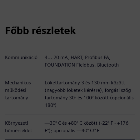
Főbb részletek
Kommunikáció
4... 20 mA, HART, Profibus PA,
FOUNDATION Fieldbus, Bluetooth
Mechanikus
Lökettartomány 3 és 130 mm között
működési
(nagyobb löketek kérésre); forgási szög
tartomány
tartomány 30° és 100° között (opcionális
180°)
Környezeti
—30° C és +80° C között (-22° F - +176
hőmérséklet
F°); opcionális —40° C/° F