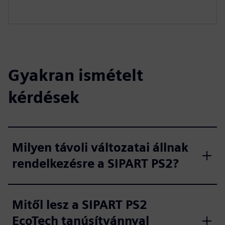
l
s
c
r
e
Gyakran ismételt
e
n
kérdések
Milyen távoli változatai állnak
rendelkezésre a SIPART PS2?
Mitől lesz a SIPART PS2
EcoTech tanúsítvánnyal