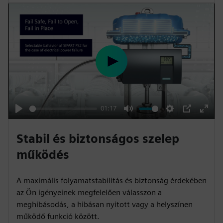
l
s
c
r
e
P
e
l
n
a
y
01:17
P
M
S
P
E
l
u
e
I
n
Stabil és biztonságos szelep
a
t
t
P
t
működés
y
e
t
e
i
r
A maximális folyamatstabilitás és biztonság érdekében
n
f
az Ön igényeinek megfelelően válasszon a
g
u
meghibásodás, a hibásan nyitott vagy a helyszínen
s
l
működő funkció között.