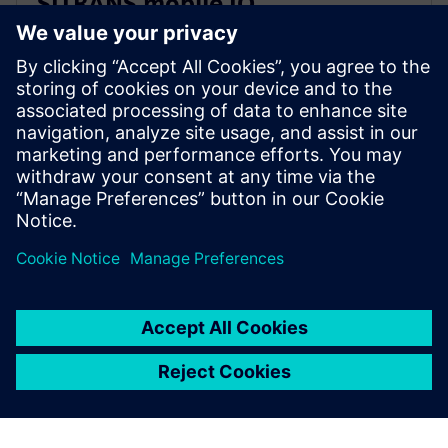
SITRANS mobile IQ
A SITRANS mobile IQ egy ingyenes alkalmazás, amely
könnyű hozzáférést biztosít a terepi eszközökhöz. A
műszerek üzembe helyezése, paraméterezése és
monitorozása okostelefonjáról Bluetooth-on
keresztül.