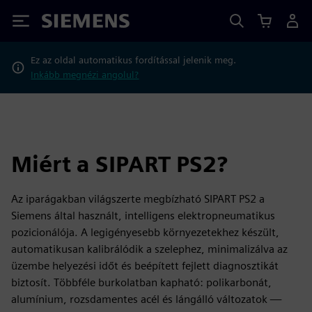
Siemens
Ez az oldal automatikus fordítással jelenik meg.
Inkább megnézi angolul?
Miért a SIPART PS2?
Az iparágakban világszerte megbízható SIPART PS2 a
Siemens által használt, intelligens elektropneumatikus
pozicionálója. A legigényesebb környezetekhez készült,
automatikusan kalibrálódik a szelephez, minimalizálva az
üzembe helyezési időt és beépített fejlett diagnosztikát
biztosít. Többféle burkolatban kapható: polikarbonát,
alumínium, rozsdamentes acél és lángálló változatok —