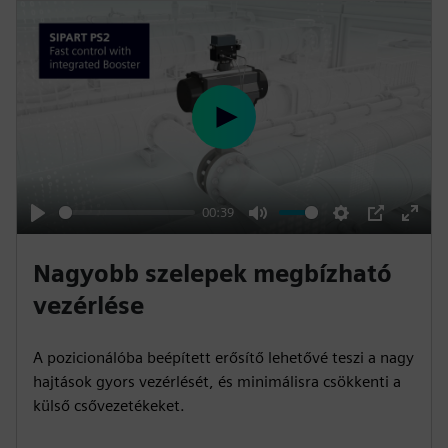
l
s
c
r
e
P
e
l
n
a
y
00:39
P
M
S
P
E
l
u
e
I
n
Nagyobb szelepek megbízható
a
t
t
P
t
vezérlése
y
e
t
e
i
r
A pozicionálóba beépített erősítő lehetővé teszi a nagy
n
f
hajtások gyors vezérlését, és minimálisra csökkenti a
g
u
külső csővezetékeket.
s
l