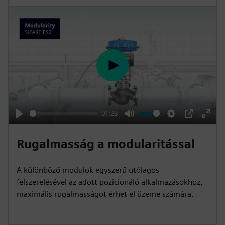
P
l
a
y
01:28
P
M
S
P
E
l
u
e
I
n
Rugalmasság a modularitással
a
t
t
P
t
y
e
t
e
A különböző modulok egyszerű utólagos
i
r
felszerelésével az adott pozicionáló alkalmazásokhoz,
n
f
maximális rugalmasságot érhet el üzeme számára.
g
u
s
l