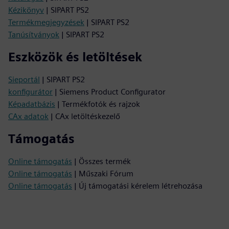
Kézikönyv
| SIPART PS2
Termékmegjegyzések
| SIPART PS2
Tanúsítványok
| SIPART PS2
Eszközök és letöltések
Sieportál
| SIPART PS2
konfigurátor
| Siemens Product Configurator
Képadatbázis
| Termékfotók és rajzok
CAx adatok
| CAx letöltéskezelő
Támogatás
Online támogatás
| Összes termék
Online támogatás
| Műszaki Fórum
Online támogatás
| Új támogatási kérelem létrehozása