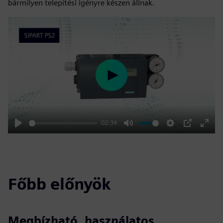
bármilyen telepítési igényre készen állnak.
Play
02:34
Play
Mute
Settings
PIP
Enter
fulls
Főbb előnyök
Megbízható, használatos