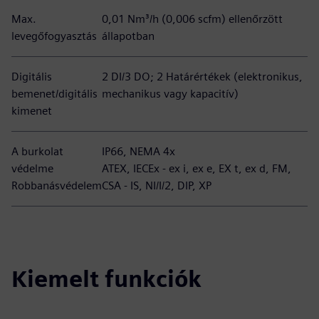
Max.
0,01 Nm³/h (0,006 scfm) ellenőrzött
levegőfogyasztás
állapotban
Digitális
2 DI/3 DO; 2 Határértékek (elektronikus,
bemenet/digitális
mechanikus vagy kapacitív)
kimenet
A burkolat
IP66, NEMA 4x
védelme
ATEX, IECEx - ex i, ex e, EX t, ex d, FM,
Robbanásvédelem
CSA - IS, NI/I/2, DIP, XP
Kiemelt funkciók