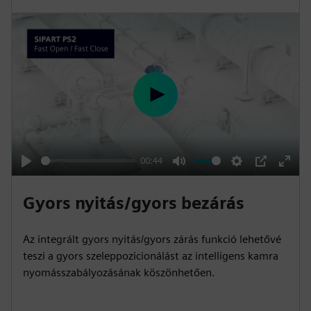
l
s
c
r
e
e
P
n
l
a
y
00:44
P
M
S
P
E
l
u
e
I
n
Gyors nyitás/gyors bezárás
a
t
t
P
t
y
e
t
e
Az integrált gyors nyitás/gyors zárás funkció lehetővé
i
r
teszi a gyors szeleppozicionálást az intelligens kamra
n
f
nyomásszabályozásának köszönhetően.
g
u
s
l