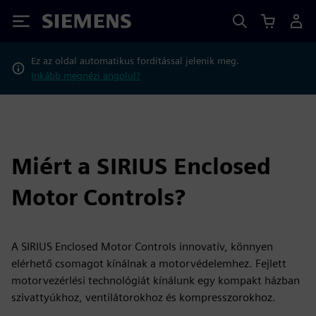
Siemens
Ez az oldal automatikus fordítással jelenik meg.
Inkább megnézi angolul?
Miért a SIRIUS Enclosed
Motor Controls?
A SIRIUS Enclosed Motor Controls innovatív, könnyen
elérhető csomagot kínálnak a motorvédelemhez. Fejlett
motorvezérlési technológiát kínálunk egy kompakt házban
szivattyúkhoz, ventilátorokhoz és kompresszorokhoz.