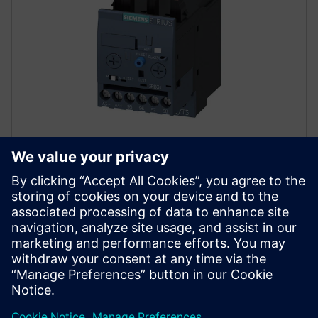
Fejlett túlterhelési relék
Átfogó motorvédelmet biztosít a választható 5., 10.,
20 és 30 osztályú túlterhelési relékkel. Védje a
fázishiba, az egyensúlyhiány és a belső talajhibák
ellen.