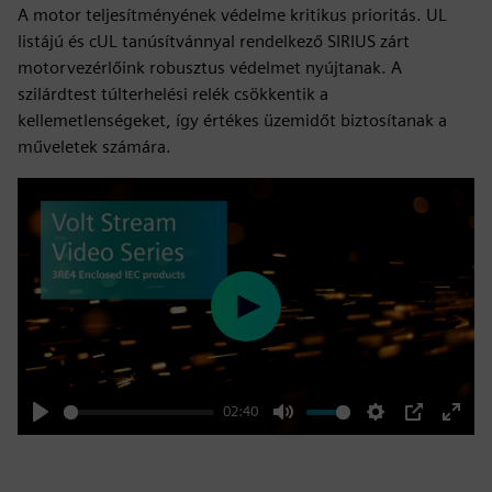
A motor teljesítményének védelme kritikus prioritás. UL
listájú és cUL tanúsítvánnyal rendelkező SIRIUS zárt
motorvezérlőink robusztus védelmet nyújtanak. A
szilárdtest túlterhelési relék csökkentik a
kellemetlenségeket, így értékes üzemidőt biztosítanak a
műveletek számára.
Play
02:40
Play
Mute
Settings
PIP
Enter
fulls