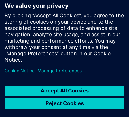
konfiguráció
Kényelmes kábelezési funkciókat tartalmaz, például
csíkhossz-jelzőket és széles kiegészítő érintkezési
lehetőségeket a telepítés és a testreszabás
egyszerűsítése érdekében.