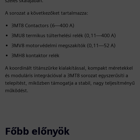
széles skálájában.
A sorozat a következőket tartalmazza:
3MT8 Contactors (6—400 A)
3MU8 termikus túlterhelési relék (0,11—400 A)
3MV8 motorvédelmi megszakítók (0,11—52 A)
3MH8 kontaktor relék
A koordinált titánszürke kialakítással, kompakt méretekkel
és moduláris integrációval a 3MT8 sorozat egyszerűsíti a
telepítést, miközben támogatja a stabil, nagy teljesítményű
működést.
Főbb előnyök