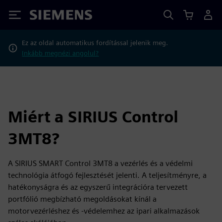
Siemens
Ez az oldal automatikus fordítással jelenik meg.
Inkább megnézi angolul?
Miért a SIRIUS Control
3MT8?
A SIRIUS SMART Control 3MT8 a vezérlés és a védelmi
technológia átfogó fejlesztését jelenti. A teljesítményre, a
hatékonyságra és az egyszerű integrációra tervezett
portfólió megbízható megoldásokat kínál a
motorvezérléshez és -védelemhez az ipari alkalmazások