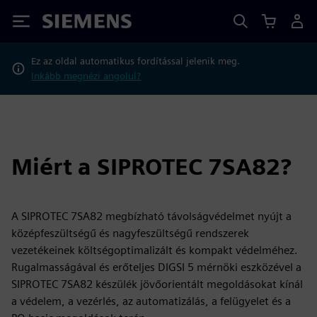
Siemens
Ez az oldal automatikus fordítással jelenik meg.
Inkább megnézi angolul?
Miért a SIPROTEC 7SA82?
A SIPROTEC 7SA82 megbízható távolságvédelmet nyújt a
középfeszültségű és nagyfeszültségű rendszerek
vezetékeinek költségoptimalizált és kompakt védelméhez.
Rugalmasságával és erőteljes DIGSI 5 mérnöki eszközével a
SIPROTEC 7SA82 készülék jövőorientált megoldásokat kínál
a védelem, a vezérlés, az automatizálás, a felügyelet és a