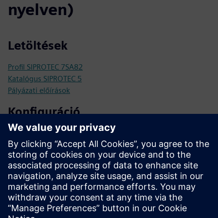
nyelven)
Letöltések
Profil SIPROTEC 7SA82
Katalógus SIPROTEC 5
Pályázati előírások
Konfiguráció
SIPROTEC 5 konfigurátor
SiePortal - Webáruház
SIPROTEC 7SA82 a SiePortalon
Műszaki dokumentáció, Firmware, Szoftveralkalmazások
példái és GYIK