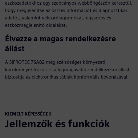
eszközadatokhoz egy szabványos webböngészőn keresztül,
hogy megjelenítse az összes információt és diagnosztikai
adatot, valamint vektordiagramokat, egysoros és
eszközmegjelenítő oldalakat.
Élvezze a magas rendelkezésre
állást
A SIPROTEC 7SA82 még szélsőséges környezeti
körülmények között is a legmagasabb rendelkezésre állást
biztosítja az elektronikus táblák konformális bevonásával.
KIEMELT KÉPESSÉGEK
Jellemzők és funkciók