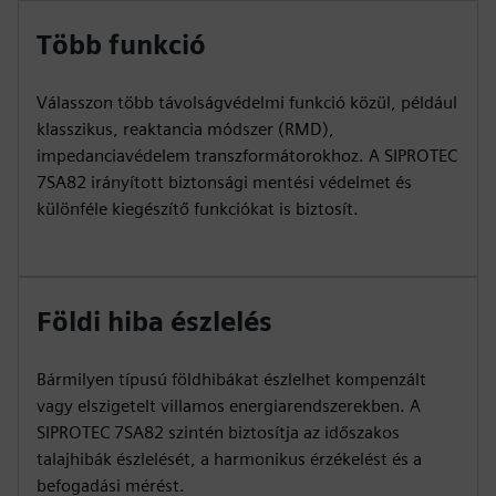
Több funkció
Válasszon több távolságvédelmi funkció közül, például
klasszikus, reaktancia módszer (RMD),
impedanciavédelem transzformátorokhoz. A SIPROTEC
7SA82 irányított biztonsági mentési védelmet és
különféle kiegészítő funkciókat is biztosít.
Földi hiba észlelés
Bármilyen típusú földhibákat észlelhet kompenzált
vagy elszigetelt villamos energiarendszerekben. A
SIPROTEC 7SA82 szintén biztosítja az időszakos
talajhibák észlelését, a harmonikus érzékelést és a
befogadási mérést.