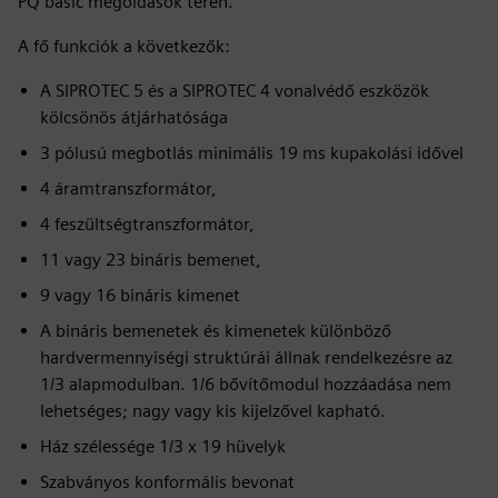
PQ basic megoldások terén.
A fő funkciók a következők:
A SIPROTEC 5 és a SIPROTEC 4 vonalvédő eszközök
kölcsönös átjárhatósága
3 pólusú megbotlás minimális 19 ms kupakolási idővel
4 áramtranszformátor,
4 feszültségtranszformátor,
11 vagy 23 bináris bemenet,
9 vagy 16 bináris kimenet
A bináris bemenetek és kimenetek különböző
hardvermennyiségi struktúrái állnak rendelkezésre az
1/3 alapmodulban. 1/6 bővítőmodul hozzáadása nem
lehetséges; nagy vagy kis kijelzővel kapható.
Ház szélessége 1/3 x 19 hüvelyk
Szabványos konformális bevonat