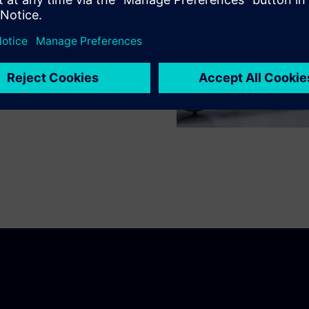
amatok segítségével
 javításával a strukturált
si időt
70%
engedélyezése