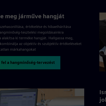
ze meg járműve hangját
sszehasonlítása, értékelése és hibaelhárítása
angminőség-tesztelési megoldásainkra
alakítsa ki terméke hangját. Hallgassa meg,
kombinálja az objektív és szubjektív értékeléseket
atatlan márkahangokat
 fel a hangminőség-tervezést
Is
jo