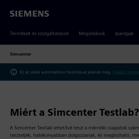
Siemens
Termékek és szolgáltatások
Megoldások
Iparágak
Simcenter
Ez az oldal automatikus fordítással jelenik meg.
Inkább megné
Miért a Simcenter Testlab?
A Simcenter Testlab lehetővé teszi a mérnöki csapatok szá
teszteljék, hatékonyabban dolgozzanak, és megbízható, m