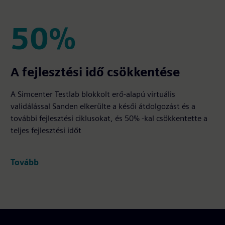
50%
50%
A fejlesztési idő csökkentése
A Simcenter Testlab blokkolt erő-alapú virtuális
validálással Sanden elkerülte a késői átdolgozást és a
további fejlesztési ciklusokat, és 50% -kal csökkentette a
teljes fejlesztési időt
Tovább