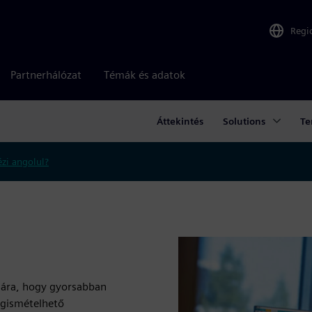
Regi
Partnerhálózat
Témák és adatok
Áttekintés
Solutions
Te
zi angolul?
mára, hogy gyorsabban
egismételhető