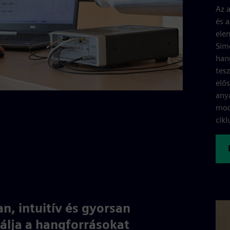
Az 
és a
ele
Simc
han
tes
elős
any
mod
cik
n, intuitív és gyorsan
zálja a hangforrásokat