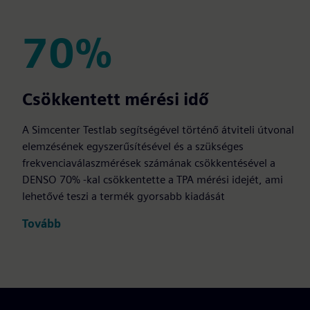
70%
70%
Csökkentett mérési idő
A Simcenter Testlab segítségével történő átviteli útvonal
elemzésének egyszerűsítésével és a szükséges
frekvenciaválaszmérések számának csökkentésével a
DENSO 70% -kal csökkentette a TPA mérési idejét, ami
lehetővé teszi a termék gyorsabb kiadását
Tovább