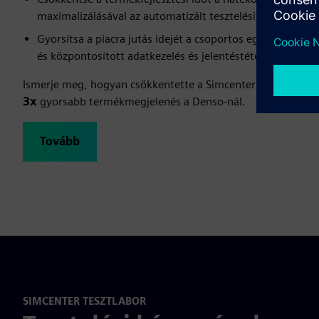
maximalizálásával az automatizált tesztelési munkafoly
Gyorsítsa a piacra jutás idejét a csoportos együttműködés
és központosított adatkezelés és jelentéstétel
Ismerje meg, hogyan csökkentette a Simcenter Testlab méré
3x
gyorsabb termékmegjelenés a Denso-nál.
Tovább
SIMCENTER TESZTLABOR