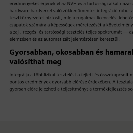
eredményeket érjenek el az NVH és a tartóssági alkalmazá
hardware hardverrel való zökkenőmentes integráció robuszt
tesztkörnyezetet biztosít, míg a rugalmas licencelési lehető
csapatok számára a képességek méretezését a követelménye
a zaj-, rezgés- és tartóssági tesztelés teljes spektrumát — 
elemzésen és az automatizált jelentéstésen keresztül.
Gyorsabban, okosabban és hamarab
valósíthat meg
Integrálja a többfizikai tesztelést a fejlett és összekapcsol
pontos eredmények gyorsabb elérése érdekében. A tesztala
gyorsan előre jelezheti a teljesítményt a termékfejlesztés so