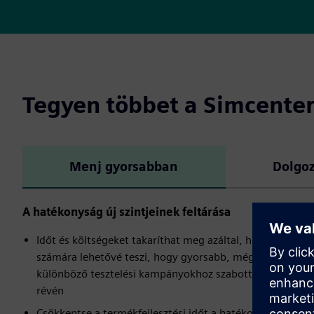
Tegyen többet a Simcenter
Menj gyorsabban
Dolgo
A hatékonyság új szintjeinek feltárása
Időt és költségeket takaríthat meg azáltal, hogy minden
számára lehetővé teszi, hogy gyorsabb, mégis pontos er
különböző tesztelési kampányokhoz szabott, tudománys
révén
Csökkentse a termékfejlesztési időt a hatékonyság és a