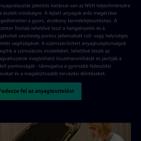
anyagválasztás jelentős hatással van az NVH teljesítményére
z észlelt minőségre. A fejlett anyagok erős megértése
ngedhetetlen a gyors, érzékeny termékfejlesztéshez. A
enter Testlab lehetővé teszi a hangelnyelés és a
gátviteli veszteség pontos jellemzését cső- vagy helyiséges
ztelés segítségével. A számszerűsített anyagtulajdonságok
egítik a szimulációs modelleket, lehetővé teszik az
agváltozatok megbízható összehasonlítását és javítják a
ell pontosságát - támogatva a gyorsabb fejlesztési
lusokat és a magabiztosabb tervezési döntéseket.
Fedezze fel az anyagtesztelést