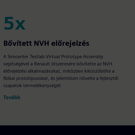
5x
5x
Bővített NVH előrejelzés
A Simcenter Testlab Virtual Prototype Assembly
segítségével a Renault ötszeresére bővítette az NVH
előrejelzési alkalmazásokat, miközben kiküszöbölte a
fizikai prototípusokat, és jelentősen növelte a fejlesztői
csapatok termelékenységét
Tovább