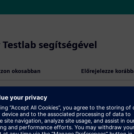
 Testlab segítségével
zzon okosabban
Előrejelezze koráb
 szakértelemű felhasználók
edményeket érjenek el a
pecifikus alkalmazások
z adatmegbízhatóság