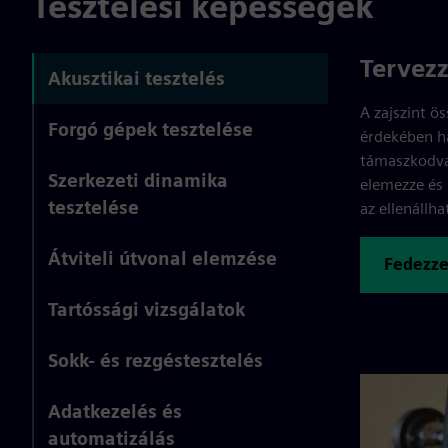
Tesztelési képességek
Tervez
Akusztikai tesztelés
A zajszint ö
Forgó gépek tesztelése
érdekében h
támaszkodva 
Szerkezeti dinamika
elemezze és 
tesztelése
az ellenállh
Átviteli útvonal elemzése
Fedezze
Tartóssági vizsgálatok
Sokk- és rezgéstesztelés
Adatkezelés és
automatizálás