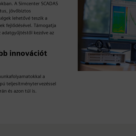
sokban. A Simcenter SCADAS
us, jövőbiztos
ségek lehetővé teszik a
k fejlődésével. Támogatja
az adatgyűjtéstől kezdve az
b innovációt
t munkafolyamatokkal a
pú teljesítménytervezéssel
rán és azon túl is.