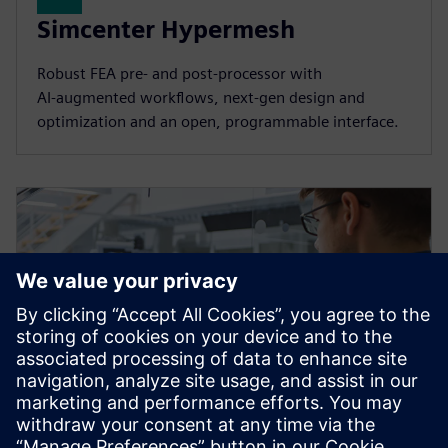
Simcenter Hypermesh
Robust FEA pre‑ and post‑processor with
AI‑augmented workflows, next‑gen design and
optimization and an open, programmable interface.