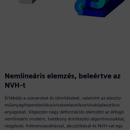
Nemlineáris elemzés, beleértve az
NVH-t
Értékelje a csavarokat és tömítéseket, valamint az elaszto-
műanyag/hiperelastikus/viszkoelasztikus/viszkóplasztikus
anyagokat. Végezzen nagy deformációs elemzést az átfogó
nemlineáris modern, hatékony érintkezési algoritmusokkal;
rezgéssel, frekvenciaváltással, akusztikával és NVH-val egy