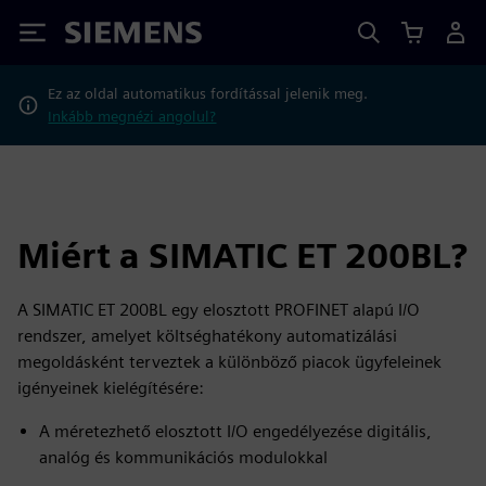
Siemens
Ez az oldal automatikus fordítással jelenik meg.
Inkább megnézi angolul?
Miért a SIMATIC ET 200BL?
A SIMATIC ET 200BL egy elosztott PROFINET alapú I/O
rendszer, amelyet költséghatékony automatizálási
megoldásként terveztek a különböző piacok ügyfeleinek
igényeinek kielégítésére:
A méretezhető elosztott I/O engedélyezése digitális,
analóg és kommunikációs modulokkal