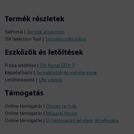
Termék részletek
SiePortal |
Termék áttekintés
TIA Selection Tool |
Termékkonfiguráció
Eszközök és letöltések
Próba letöltése |
TIA Portal STEP 7
Képadatbázis |
Termékfotók és méretarajzok
Letöltéskezelő |
CAx adatok
Támogatás
Online támogatás |
Összes termék
Online támogatás |
Műszaki fórum
Online támogatás |
Új támogatási kérelem létrehozása