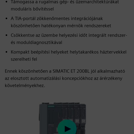
Támogassa a rugalmas gép- és üzemarchitektúrákat
moduláris bővítéssel
A TIA-portál zökkenőmentes integrációjának
köszönhetően hatékonyan mérnök rendszereket
Csökkentse az üzembe helyezési időt integrált rendszer-
és moduldiagnosztikával
Kompakt beépítési helyeket helytakarékos háztervekkel
szerelheti fel
Ennek köszönhetően a SIMATIC ET 200BL jól alkalmazható
az elosztott automatizálási koncepciókhoz az árérzékeny
követelményekhez.
Play