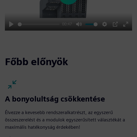
00:47
Play
Mute
Settings
PIP
Enter
fulls
Főbb előnyök
A bonyolultság csökkentése
Élvezze a kevesebb rendszeralkatrészt, az egyszerű
összeszerelést és a modulok egyszerűsített választékát a
maximális hatékonyság érdekében!