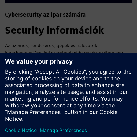
Cybersecurity az ipar számára
Security információk
Az üzemek, rendszerek, gépek és hálózatok
kiberfenyegetésekkel szembeni védelme érdekében egy
holisztikus, korszerű ipari biztonsági koncepció
megvalósítására és folyamatos fenntartására van szükség.
A Siemens termékei és megoldásai egy ilyen koncepció
egyetlen elemét alkotják. Az ipari biztonságról további
információkért, kérjük, látogasson el.
További információk